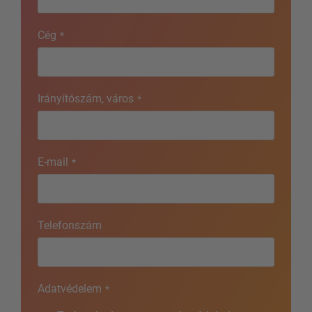
Cég
*
Irányítószám, város
*
E-mail
*
Telefonszám
Adatvédelem
*