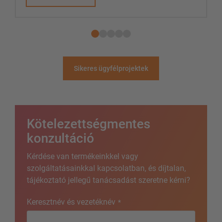
Sikeres ügyfélprojektek
Kötelezettségmentes
konzultáció
Kérdése van termékeinkkel vagy
szolgáltatásainkkal kapcsolatban, és díjtalan,
tájékoztató jellegű tanácsadást szeretne kérni?
Keresztnév és vezetéknév
*