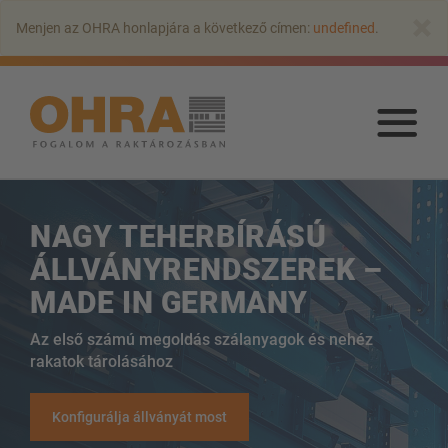
Ugrás
×
Menjen az OHRA honlapjára a következő címen:
undefined
.
a
fő
tartalomra
Ugr
a
fő
tart
NAGY TEHERBÍRÁSÚ
ÁLLVÁNYRENDSZEREK –
MADE IN GERMANY
Az első számú megoldás szálanyagok és nehéz
rakatok tárolásához
KAROS ÁLLVÁNYOK
Karos állvány tetővel
Konfigurálja állványát most
Egyoldalas karos állvány