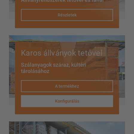
Részletek
Karos állványok tetővel
Szálanyagok száraz, kültéri
tárolásához
A termékhez
Konfigurálás