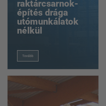
raktárcsarnok-
építés drága
utómunkálatok
nélkül
Tovább