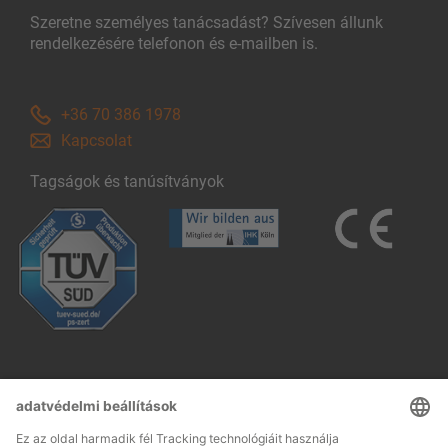
Szeretne személyes tanácsadást? Szívesen állunk
rendelkezésére telefonon és e-mailben is.
+36 70 386 1978
Kapcsolat
Tagságok és tanúsítványok
Follow us: