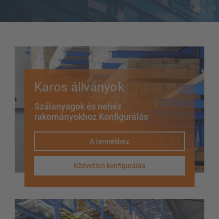
Kétoldalas karos állvány
Nagy teherbírású karos állványrendszer
Mozgó állványok
Karos állvány szálanyaghoz
Egyéb karos állványváltozatok
Karos állványok
Szálanyagok és nehéz
rakományokhoz Konfigurálás
A termékhez
Közvetlen konfigurálás
ÁLLVÁNYRENDSZEREK