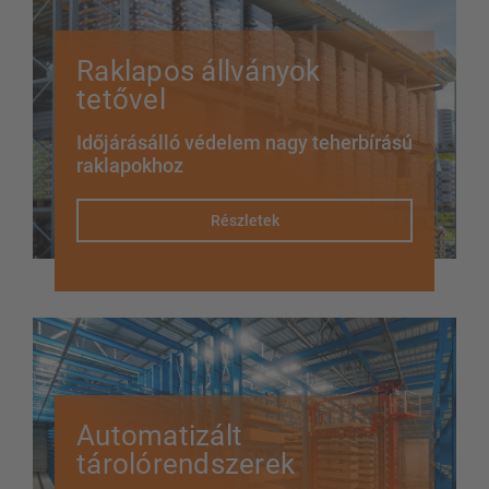
Raklapos állványok
tetővel
Időjárásálló védelem nagy teherbírású
raklapokhoz
Részletek
Automatizált
tárolórendszerek