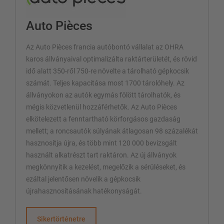
Auto Pièces
Az Auto Pièces francia autóbontó vállalat az OHRA
karos állványaival optimalizálta raktárterületét, és rövid
idő alatt 350-ről 750-re növelte a tárolható gépkocsik
számát. Teljes kapacitása most 1700 tárolóhely. Az
állványokon az autók egymás fölött tárolhatók, és
mégis közvetlenül hozzáférhetők. Az Auto Pièces
elkötelezett a fenntartható körforgásos gazdaság
mellett; a roncsautók súlyának átlagosan 98 százalékát
hasznosítja újra, és több mint 120 000 bevizsgált
használt alkatrészt tart raktáron. Az új állványok
megkönnyítik a kezelést, megelőzik a sérüléseket, és
ezáltal jelentősen növelik a gépkocsik
újrahasznosításának hatékonyságát.
Sikertörténetre