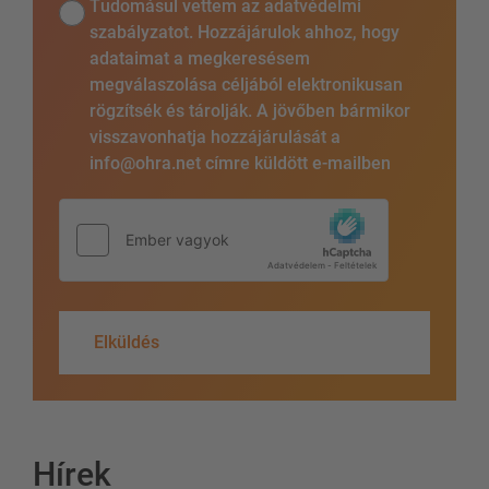
Tudomásul vettem az adatvédelmi
szabályzatot. Hozzájárulok ahhoz, hogy
adataimat a megkeresésem
megválaszolása céljából elektronikusan
rögzítsék és tárolják. A jövőben bármikor
visszavonhatja hozzájárulását a
info@ohra.net címre küldött e-mailben
Elküldés
Hírek