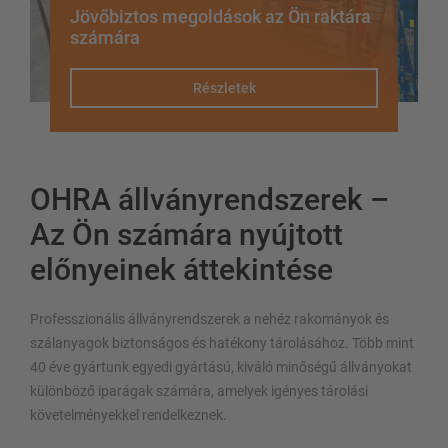
Jövőbiztos megoldások az Ön raktára
számára
Részletek
OHRA állványrendszerek –
Az Ön számára nyújtott
előnyeinek áttekintése
Professzionális állványrendszerek a nehéz rakományok és
szálanyagok biztonságos és hatékony tárolásához. Több mint
40 éve gyártunk egyedi gyártású, kiváló minőségű állványokat
különböző iparágak számára, amelyek igényes tárolási
követelményekkel rendelkeznek.