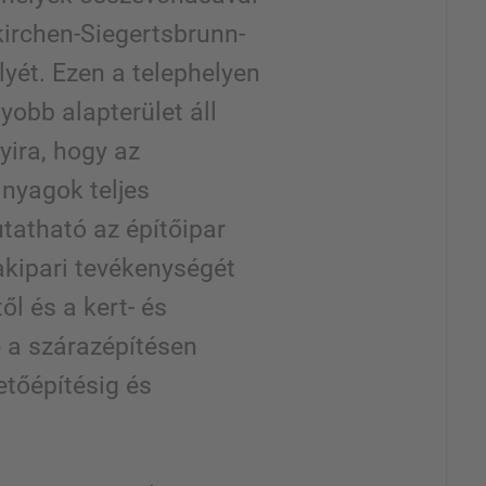
kirchen-Siegertsbrunn-
lyét. Ezen a telephelyen
obb alapterület áll
yira, hogy az
anyagok teljes
tatható az építőipar
akipari tevékenységét
ől és a kert- és
e a szárazépítésen
etőépítésig és