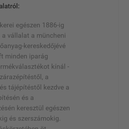
alatról:
ökerei egészen 1886-ig
 a vállalat a müncheni
tőanyag-kereskedőjévé
ft minden iparág
rmékválasztékot kínál -
zárazépítéstől, a
 és tájépítéstől kezdve a
pítésén és a
sén keresztül egészen
kig és szerszámokig.
skörzetében öt