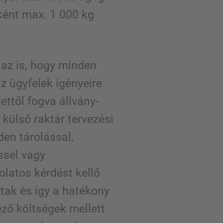
ként max. 1 000 kg
 az is, hogy minden
az ügyfelek igényeire
ettől fogva állvány-
 külső raktár tervezési
en tárolással,
éssel vagy
latos kérdést kellő
tak és így a hatékony
ző költségek mellett