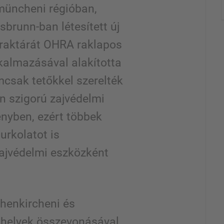
 müncheni régióban,
brunn-ban létesített új
 raktárát OHRA raklapos
kalmazásával alakította
mcsak tetőkkel szerelték
en szigorú zajvédelmi
ényben, ezért többek
urkolatot is
zajvédelmi eszközként
öhenkircheni és
phelyek összevonásával