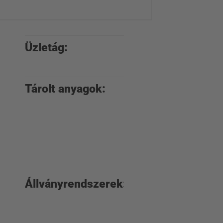
Üzletág:
Építőanyag-
kereskedés
Tárolt anyagok:
Mindennemű
építőanyag,
szerszámok,
építőipari
berendezések
Állványrendszerek:
Karos
állványok,
raklapos