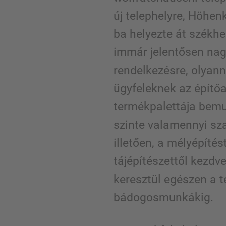
új telephelyre, Höhen
ba helyezte át székhe
immár jelentősen nagy
rendelkezésre, olyann
ügyfeleknek az építő
termékpalettája bemu
szinte valamennyi sz
illetően, a mélyépítést
tájépítészettől kezdv
keresztül egészen a t
bádogosmunkákig.