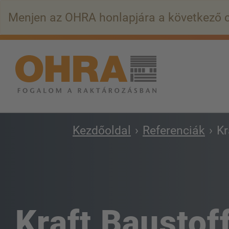
Ugrás
Menjen az OHRA honlapjára a következő 
a
fő
tartalomra
Kezdőoldal
Referenciák
Kr
Kraft Baustof