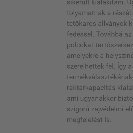
sikerült kialakítani.
folyamatnak a részét
tetőkaros állványok k
fedéssel. Továbbá az 
polcokat tartószerkeze
amelyekre a helyszíne
szerelhettek fel. Így 
termékválasztékának
raktárkapacitás kiala
ami ugyanakkor bizto
szigorú zajvédelmi el
megfelelést is.