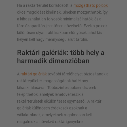
Ha a raktárterület korlátozott, a
mozgatható polcok
okos megoldást kínálnak. Síneken mozgathatók, így
a kihasználatlan folyosók minimalizálhatók, és a
tárolókapacitás jelentősen növelhető. Ezek a polcok
különösen olyan raktárakban előnyösek, ahol kis
helyen kell nagy mennyiségű árut tárolni.
Raktári galériák: több hely a
harmadik dimenzióban
A
raktári galériák
további tárolóhelyet biztosítanak a
raktárépületek magasságának hatékony
kihasználásával. Többszintes polcrendszerek
telepíthetők, amelyek lehetővé teszik a
raktárterületek elkülönítését egymástól. A raktári
galériák különösen érdekesek azoknak a
vállalatoknak, amelyeknek rugalmasan kell
reagálniuk a növekvő raktárigényekre.