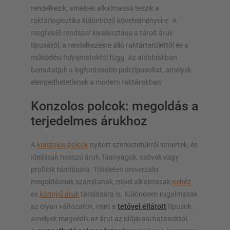
rendelkezik, amelyek alkalmassá teszik a
raktárlogisztika különböző követelményeire. A
megfelelő rendszer kiválasztása a tárolt áruk
típusától, a rendelkezésre álló raktárterülettől és a
működési folyamatoktól függ. Az alábbiakban
bemutatjuk a legfontosabb polctípusokat, amelyek
elengedhetetlenek a modern raktárakban:
Konzolos polcok: megoldás a
terjedelmes árukhoz
A
konzolos polcok
nyitott szerkezetükről ismertek, és
ideálisak hosszú áruk, faanyagok, csövek vagy
profilok tárolására. Tökéletes univerzális
megoldásnak számítanak, mivel alkalmasak
nehéz
és
könnyű áruk
tárolására is. Különösen rugalmasak
az olyan változatok, mint a
tetővel ellátott
típusok,
amelyek megvédik az árut az időjárási hatásoktól.