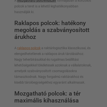
A
mozgatható polcrendszer
formájában a konzolos
polcok a teret is a lehető leghatékonyabban
használják ki.
Raklapos polcok: hatékony
megoldás a szabványosított
árukhoz
A
raklapos polcok
a raktárlogisztika klasszikusai, és
elengedhetetlenek a raklapos áruk tárolásához.
Nagy teherbírásukkal és rugalmas beállítási
lehetőségeikkel tökéletesek azoknak a vállalatoknak,
amelyek szabványosított csomagolásokra
támaszkodnak. Nagy forgalmú raktárakhoz és
kisebb tárolóegységekhez egyaránt alkalmasak.
Mozgatható polcok: a tér
maximális kihasználása