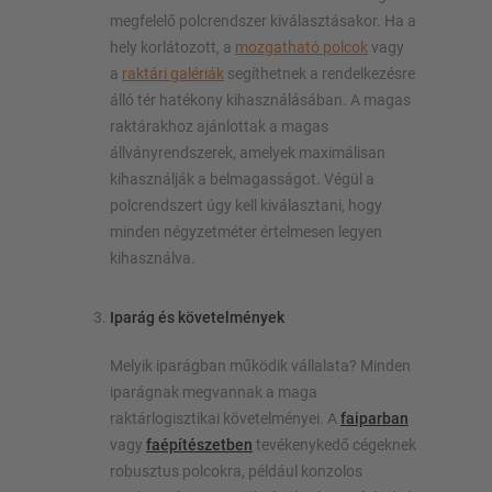
megfelelő polcrendszer kiválasztásakor. Ha a
hely korlátozott, a
mozgatható polcok
vagy
a
raktári galériák
segíthetnek a rendelkezésre
álló tér hatékony kihasználásában. A magas
raktárakhoz ajánlottak a magas
állványrendszerek, amelyek maximálisan
kihasználják a belmagasságot. Végül a
polcrendszert úgy kell kiválasztani, hogy
minden négyzetméter értelmesen legyen
kihasználva.
Iparág és követelmények
Melyik iparágban működik vállalata? Minden
iparágnak megvannak a maga
raktárlogisztikai követelményei. A
faiparban
vagy
faépítészetben
tevékenykedő cégeknek
robusztus polcokra, például konzolos