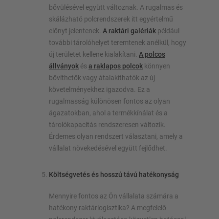
bővülésével együtt változnak. A rugalmas és
skálázható polcrendszerek itt egyértelmű
előnyt jelentenek.
A raktári galériák
például
további tárolóhelyet teremtenek anélkül, hogy
új területet kellene kialakítani.
A polcos
állványok
és
a raklapos polcok
könnyen
bővíthetők vagy átalakíthatók az új
követelményekhez igazodva. Ez a
rugalmasság különösen fontos az olyan
ágazatokban, ahol a termékkínálat és a
tárolókapacitás rendszeresen változik.
Érdemes olyan rendszert választani, amely a
vállalat növekedésével együtt fejlődhet.
Költségvetés és hosszú távú hatékonyság
Mennyire fontos az Ön vállalata számára a
hatékony raktárlogisztika? A megfelelő