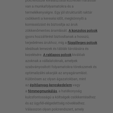
polcrendszer kiválasztása közvetlen hatással
van a munkafolyamatokra és a
termelékenységre. Egy jól strukturált raktár
csökkenti a keresési időt, megkönnyíti a
komissiózást és biztosítja az áruk
zökkenőmentes áramlását.
A konzolos polcok
gyors hozzáférést biztosítanak a hosszú,
terjedelmes árukhoz, míg a
függőleges polcok
ideálisak lemezek és táblák tárolására és
kezelésére.
A raklapos polcok
kiválóak
azoknak a vállalatoknak, amelyek
szabványosított folyamatokra törekszenek és
optimalizálni akarják az anyagáramlást.
Különösen az olyan ágazatokban, mint
az
építőanyag-kereskedelem
vagy
a
fémmegmunkálás
, a hatékonyság
kulcsfontosságú a költségek csökkentéséhez
és az ügyfél-elégedettség növeléséhez.
Válasszon olyan polcrendszert, amely