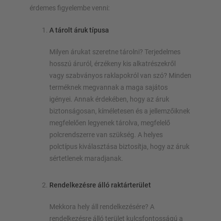
érdemes figyelembe venni:
A tárolt áruk típusa
Milyen árukat szeretne tárolni? Terjedelmes
hosszú áruról, érzékeny kis alkatrészekről
vagy szabványos raklapokról van szó? Minden
terméknek megvannak a maga sajátos
igényei. Annak érdekében, hogy az áruk
biztonságosan, kíméletesen és a jellemzőiknek
megfelelően legyenek tárolva, megfelelő
polcrendszerre van szükség. A helyes
polctípus kiválasztása biztosítja, hogy az áruk
sértetlenek maradjanak.
Rendelkezésre álló raktárterület
Mekkora hely áll rendelkezésére? A
rendelkezésre álló terület kulcsfontosságú a