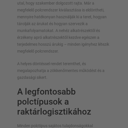
utal, hogy szakember dolgozott rajta. Már a
megfelelő polcrendszer kiválasztása is eldöntheti,
mennyire hatékonyan használják ki a teret, hogyan
tárolják az árukat és hogyan szervezik a
Tervezze meg egyedileg állványrendszerét
munkafolyamatokat. A nehéz alkatrészektől és
konfigurátorainkkal
érzékeny apró alkatrészektől kezdve egészen a
terjedelmes hosszú árukig – minden igényhez létezik
Polc konfigurálása most
megfelelő polcrendszer.
A helyes döntéssel rendet teremthet, és
megalapozhatja a zökkenőmentes működést és a
gazdasági sikert.
A legfontosabb
polctípusok a
raktárlogisztikához
Minden polctípus sajátos tulajdonságokkal