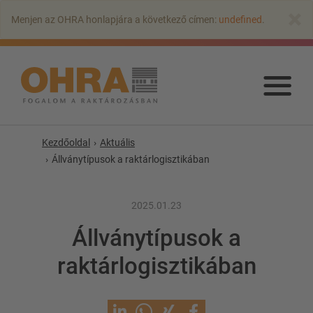
Ugrás
×
Menjen az OHRA honlapjára a következő címen:
undefined
.
a
fő
tartalomra
Ugr
a
fő
tart
Kezdőoldal
Aktuális
Állványtípusok a raktárlogisztikában
KAROS ÁLLVÁNYOK
2025.01.23
Karos állvány tetővel
Állványtípusok a
Egyoldalas karos állvány
raktárlogisztikában
Kétoldalas karos állvány
Nagy teherbírású karos állványrendszer
Mozgó állványok