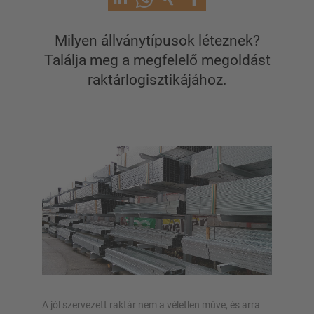
Karos állvány szálanyaghoz
Egyéb karos állványváltozatok
Milyen állványtípusok léteznek?
Találja meg a megfelelő megoldást
raktárlogisztikájához.
ÁLLVÁNYRENDSZEREK
Raklapos állvány
Mobil állványrendszerek
Automata raktári megoldások
Állványcsarnokok
Tároló galériák
A jól szervezett raktár nem a véletlen műve, és arra
Függőleges állványrendszer