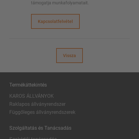
támogatja munkafolyamatait.
Kapcsolatfelvétel
Vissza
Termékáttekintés
KAROS ÁLLVÁNYOK
Raklapos állványrendszer
Függőleges állványrendszerek
Szolgáltatás és Tanácsadás