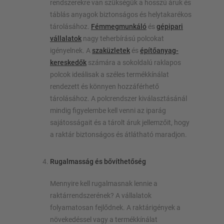
rendszerekre van szükségük a hosszú áruk és
táblás anyagok biztonságos és helytakarékos
tárolásához.
Fémmegmunkáló
és
gépipari
vállalatok
nagy teherbírású polcokat
igényelnek. A
szaküzletek
és
építőanyag-
kereskedők
számára a sokoldalú raklapos
polcok ideálisak a széles termékkínálat
rendezett és könnyen hozzáférhető
tárolásához. A polcrendszer kiválasztásánál
mindig figyelembe kell venni az iparág
sajátosságait és a tárolt áruk jellemzőit, hogy
a raktár biztonságos és átlátható maradjon.
Rugalmasság és bővíthetőség
Mennyire kell rugalmasnak lennie a
raktárrendszerének? A vállalatok
folyamatosan fejlődnek. A raktárigények a
növekedéssel vagy a termékkínálat