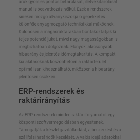
áruk gyors és pontos betárolását, illetve kitárolását
manuális beavatkozás nélkül. Ezek a rendszerek
síneken mozgó állványkiszolgáló gépekkel és
különféle anyagmozgató technikákkal működnek.
Különösen a magasraktárakban bontakoztatják ki
teljes potenciáljukat, mivel nagy magasságokban is
megbízhatóan dolgoznak. Előnyök: alacsonyabb
hibaarány és jelentős időmegtakarítás. A kompakt
kialakításoknak köszönhetően a raktárterület
optimálisan kihasználható, miközben a hibaarány
jelentősen csökken.
ERP-rendszerek és
raktárirányítás
Az ERP-rendszerek minden raktári folyamatot egy
központi szoftvermegoldásban egyesítenek.
Támogatják a készletgazdálkodást, a beszerzést és a
szállítási határidők kezelését. A valós idejű adatokkal