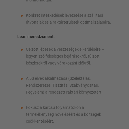
monitoringgal.
Konkrét intézkedések levezetése a szállítási
útvonalak és a raktárterületek optimalizálására.
Lean menedzsment:
Célzott lépések a veszteségek elkerülésére –
legyen szó felesleges bejárásokról, túlzott
készletekről vagy várakozási időkről.
A 5S elvek alkalmazása (Szelektálás,
Rendszerezés, Tisztítás, Szabványosítás,
Fegyelem) a rendezett raktári környezetért.
Fókusz a karcsú folyamatokon a
termelékenység növeléséért és a költségek
csökkentéséért.