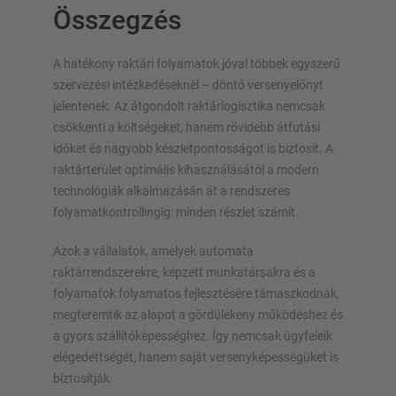
Összegzés
A hatékony raktári folyamatok jóval többek egyszerű
szervezési intézkedéseknél – döntő versenyelőnyt
jelentenek. Az átgondolt raktárlogisztika nemcsak
csökkenti a költségeket, hanem rövidebb átfutási
időket és nagyobb készletpontosságot is biztosít. A
raktárterület optimális kihasználásától a modern
technológiák alkalmazásán át a rendszeres
folyamatkontrollingig: minden részlet számít.
Azok a vállalatok, amelyek automata
raktárrendszerekre, képzett munkatársakra és a
folyamatok folyamatos fejlesztésére támaszkodnak,
megteremtik az alapot a gördülékeny működéshez és
a gyors szállítóképességhez. Így nemcsak ügyfeleik
elégedettségét, hanem saját versenyképességüket is
biztosítják.