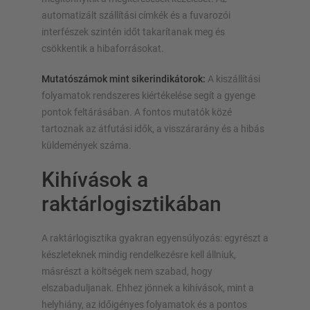
automatizált szállítási címkék és a fuvarozói
interfészek szintén időt takarítanak meg és
csökkentik a hibaforrásokat.
Mutatószámok mint sikerindikátorok:
A kiszállítási
folyamatok rendszeres kiértékelése segít a gyenge
pontok feltárásában. A fontos mutatók közé
tartoznak az átfutási idők, a visszárarány és a hibás
küldemények száma.
Kihívások a
raktárlogisztikában
A raktárlogisztika gyakran egyensúlyozás: egyrészt a
készleteknek mindig rendelkezésre kell állniuk,
másrészt a költségek nem szabad, hogy
elszabaduljanak. Ehhez jönnek a kihívások, mint a
helyhiány, az időigényes folyamatok és a pontos