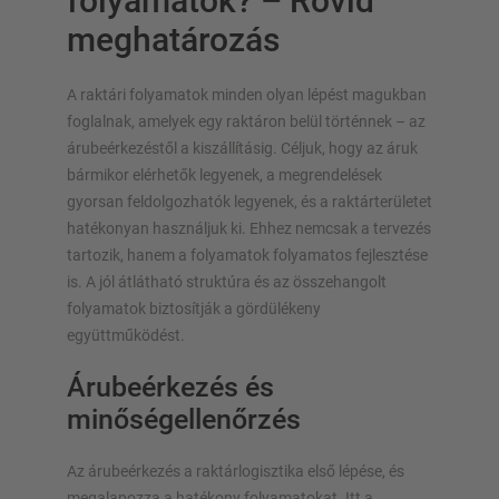
folyamatok? – Rövid
meghatározás
A raktári folyamatok minden olyan lépést magukban
foglalnak, amelyek egy raktáron belül történnek – az
árubeérkezéstől a kiszállításig. Céljuk, hogy az áruk
bármikor elérhetők legyenek, a megrendelések
gyorsan feldolgozhatók legyenek, és a raktárterületet
hatékonyan használjuk ki. Ehhez nemcsak a tervezés
tartozik, hanem a folyamatok folyamatos fejlesztése
is. A jól átlátható struktúra és az összehangolt
folyamatok biztosítják a gördülékeny
együttműködést.
Árubeérkezés és
minőségellenőrzés
Az árubeérkezés a raktárlogisztika első lépése, és
megalapozza a hatékony folyamatokat. Itt a