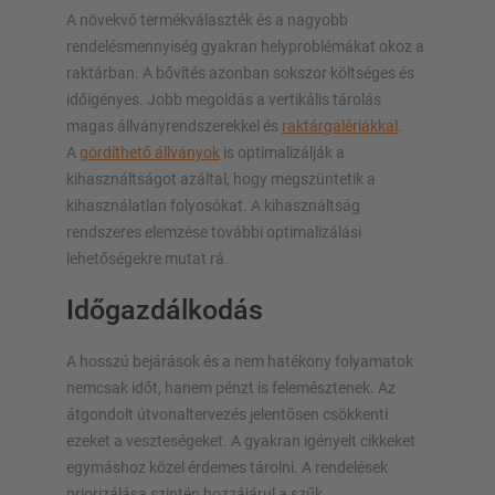
A növekvő termékválaszték és a nagyobb
rendelésmennyiség gyakran helyproblémákat okoz a
raktárban. A bővítés azonban sokszor költséges és
időigényes. Jobb megoldás a vertikális tárolás
magas állványrendszerekkel és
raktárgalériákkal
.
A
gördíthető állványok
is optimalizálják a
kihasználtságot azáltal, hogy megszüntetik a
kihasználatlan folyosókat. A kihasználtság
rendszeres elemzése további optimalizálási
lehetőségekre mutat rá.
Időgazdálkodás
A hosszú bejárások és a nem hatékony folyamatok
nemcsak időt, hanem pénzt is felemésztenek. Az
átgondolt útvonaltervezés jelentősen csökkenti
ezeket a veszteségeket. A gyakran igényelt cikkeket
egymáshoz közel érdemes tárolni. A rendelések
priorizálása szintén hozzájárul a szűk