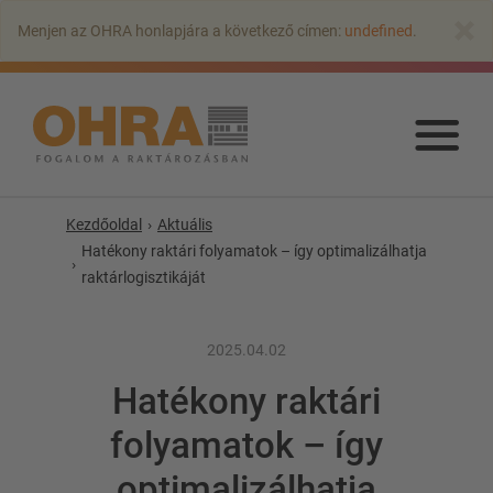
Ugrás
×
Menjen az OHRA honlapjára a következő címen:
undefined
.
a
fő
tartalomra
Ugr
a
fő
tart
Kezdőoldal
Aktuális
Hatékony raktári folyamatok – így optimalizálhatja
raktárlogisztikáját
2025.04.02
Hatékony raktári
folyamatok – így
KAROS ÁLLVÁNYOK
optimalizálhatja
Karos állvány tetővel