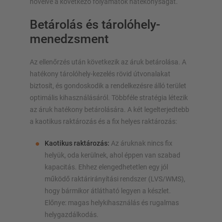
növelve a következő folyamatok hatékonyságát.
Betárolás és tárolóhely-
menedzsment
Az ellenőrzés után következik az áruk betárolása. A
hatékony tárolóhely-kezelés rövid útvonalakat
biztosít, és gondoskodik a rendelkezésre álló terület
optimális kihasználásáról. Többféle stratégia létezik
az áruk hatékony betárolására. A két legelterjedtebb
a kaotikus raktározás és a fix helyes raktározás:
Kaotikus raktározás:
Az áruknak nincs fix
helyük, oda kerülnek, ahol éppen van szabad
kapacitás. Ehhez elengedhetetlen egy jól
működő raktárirányítási rendszer (LVS/WMS),
hogy bármikor átlátható legyen a készlet.
Előnye: magas helykihasználás és rugalmas
helygazdálkodás.