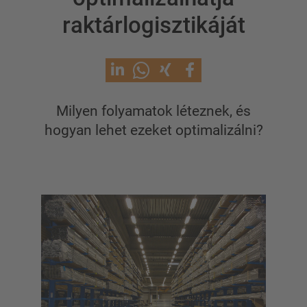
Egyoldalas karos állvány
raktárlogisztikáját
Kétoldalas karos állvány
Nagy teherbírású karos állványrendszer
Mozgó állványok
Karos állvány szálanyaghoz
Egyéb karos állványváltozatok
Milyen folyamatok léteznek, és
hogyan lehet ezeket optimalizálni?