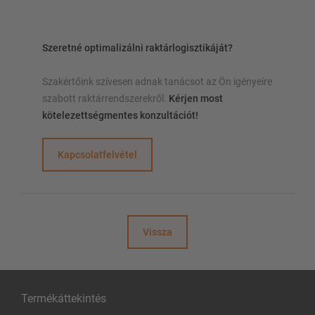
Szeretné optimalizálni raktárlogisztikáját?
Szakértőink szívesen adnak tanácsot az Ön igényeire
szabott raktárrendszerekről.
Kérjen most
kötelezettségmentes konzultációt!
Kapcsolatfelvétel
Vissza
Termékáttekintés