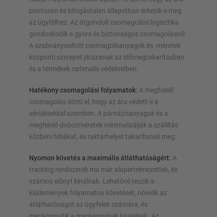
pontosan és kifogástalan állapotban érkezik-e meg
az ügyfélhez. Az átgondolt csomagolási logisztika
gondoskodik a gyors és biztonságos csomagolásról.
A szabványosított csomagolóanyagok és -méretek
központi szerepet játszanak az időmegtakarításban
és a termékek optimális védelmében.
Hatékony csomagolási folyamatok:
A megfelelő
csomagolás dönti el, hogy az áru védett-e a
sérülésekkel szemben. A párnázóanyagok és a
megfelelő dobozméretek minimalizálják a szállítás
közbeni hibákat, és raktárhelyet takarítanak meg.
Nyomon követés a maximális átláthatóságért:
A
tracking rendszerek ma már alapértelmezettek, és
számos előnyt kínálnak. Lehetővé teszik a
küldemények folyamatos követését, növelik az
átláthatóságot az ügyfelek számára, és
megkönnyítik a megkeresések kezelését. Az