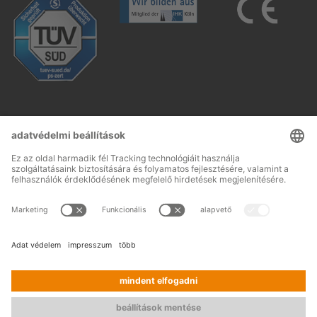
Follow us:
Impresszum
AGB
© 2026
OHRA
Terms and conditions of assembly
Regalanlagen
Adatvédelem
Elérhetőség
GmbH
Sajtó