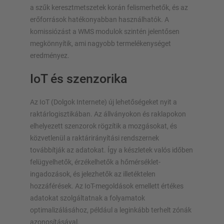
a szűk keresztmetszetek korán felismerhetők, és az
erőforrások hatékonyabban használhatók. A
komissiózást a WMS modulok szintén jelentősen
megkönnyítik, ami nagyobb termelékenységet
eredményez.
IoT és szenzorika
Az IoT (Dolgok Internete) új lehetőségeket nyit a
raktárlogisztikában. Az állványokon és raklapokon
elhelyezett szenzorok rögzítik a mozgásokat, és
közvetlenül a raktárirányítási rendszernek
továbbítják az adatokat. Így a készletek valós időben
felügyelhetők, érzékelhetők a hőmérséklet-
ingadozások, és jelezhetők az illetéktelen
hozzáférések. Az IoT-megoldások emellett értékes
adatokat szolgáltatnak a folyamatok
optimalizálásához, például a leginkább terhelt zónák
azonosításával.