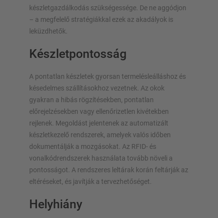
készletgazdálkodás szükségessége. De ne aggódjon
– a megfelelő stratégiákkal ezek az akadályok is
leküzdhetők.
Készletpontosság
A pontatlan készletek gyorsan termelésleálláshoz és
késedelmes szállításokhoz vezetnek. Az okok
gyakran a hibás rögzítésekben, pontatlan
előrejelzésekben vagy ellenőrizetlen kivétekben
rejlenek. Megoldást jelentenek az automatizált
készletkezelő rendszerek, amelyek valós időben
dokumentálják a mozgásokat. Az RFID- és
vonalkódrendszerek használata tovább növeli a
pontosságot. A rendszeres leltárak korán feltárják az
eltéréseket, és javítják a tervezhetőséget.
Helyhiány