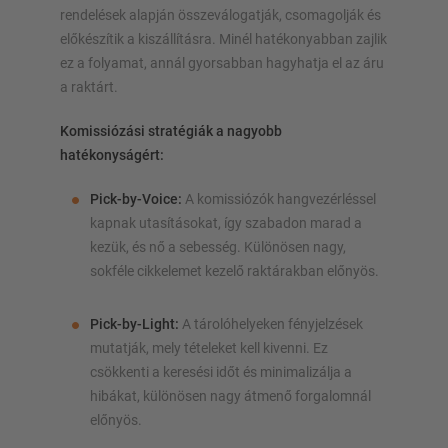
rendelések alapján összeválogatják, csomagolják és
előkészítik a kiszállításra. Minél hatékonyabban zajlik
ez a folyamat, annál gyorsabban hagyhatja el az áru
a raktárt.
Komissiózási stratégiák a nagyobb
hatékonyságért:
Pick-by-Voice:
A komissiózók hangvezérléssel
kapnak utasításokat, így szabadon marad a
kezük, és nő a sebesség. Különösen nagy,
sokféle cikkelemet kezelő raktárakban előnyös.
Pick-by-Light:
A tárolóhelyeken fényjelzések
mutatják, mely tételeket kell kivenni. Ez
csökkenti a keresési időt és minimalizálja a
hibákat, különösen nagy átmenő forgalomnál
előnyös.