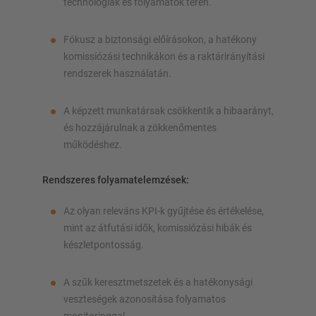
technológiák és folyamatok terén.
Fókusz a biztonsági előírásokon, a hatékony
komissiózási technikákon és a raktárirányítási
rendszerek használatán.
A képzett munkatársak csökkentik a hibaarányt,
és hozzájárulnak a zökkenőmentes
működéshez.
Rendszeres folyamatelemzések:
Az olyan releváns KPI-k gyűjtése és értékelése,
mint az átfutási idők, komissiózási hibák és
készletpontosság.
A szűk keresztmetszetek és a hatékonysági
veszteségek azonosítása folyamatos