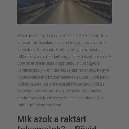
ÁLLVÁNYRENDSZEREK
Raklapos állvány
Mobil állványrendszerek
Képzelje el: sürgős megrendelést kell kiküldeni, de a
Automata raktári megoldások
keresett termékeket alig lehet megtalálni a raktári
Állványcsarnokok
káoszban. Pontosan itt dől el, hogy a hatékony
Tároló galériák
raktári folyamatok sikert vagy frusztrációt hoznak. A
Függőleges állványrendszer
pontos árubeérkezési rögzítéstől a villámgyors
komissiózásig – minden lépés számít ahhoz, hogy a
megrendelések hibamentesen és gyorsan kerüljenek
feldolgozásra. Az optimalizált folyamatok időt és
költséget takarítanak meg, elégedett ügyfeleket
Tervezze meg egyedileg állványrendszerét
eredményeznek, és kevesebb stresszt okoznak a
konfigurátorainkkal
raktári mindennapokban.
Polc konfigurálása most
Mik azok a raktári