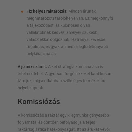
Fix helyes raktározás:
Minden árunak
meghatározott tárolóhelye van. Ez megkönnyíti
a tájékozódást, és különösen olyan
vállalatoknak kedvez, amelyek szűkebb
választékkal dolgoznak. Hátránya: kevésbé
rugalmas, és gyakran nem a leghatékonyabb
helykihasználás.
A jó mix számít:
A két stratégia kombinálása is
értelmes lehet. A gyorsan forgó cikkeket kaotikusan
tároljuk, míg a ritkábban szükséges termékek fix
helyet kapnak.
Komissiózás
A komissiózás a raktár egyik legmunkaigényesebb
folyamata, és döntően befolyásolja a teljes
raktárlogisztika hatékonyságát. Itt az árukat vevői