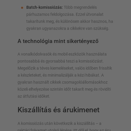
Batch-komissiózás:
Több megrendelés
párhuzamos feldolgozása. Ezzel útvonalat
takarítunk meg, és különösen akkor hasznos, ha
gyakran ugyanazokra a cikkekre van szükség.
A technológia mint sikertényező
A vonalkódolvasók és mobil eszközök használata
pontosabbá és gyorsabbá teszi a komissiózást.
Megelőzik a téves kiemeléseket, valós időben frissítik
a készleteket, és minimalizálják a kézi hibákat. A
gyakran használt cikkek csomagolóállomásokhoz
közeli elhelyezése szintén időt takarít meg és rövidíti
az átfutási időket.
Kiszállítás és árukimenet
A komissiózás után következik a kiszállítás – a
raktári folyamat utolsó lépése. Itt dől el, hogy az áru