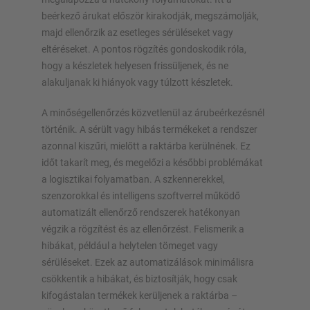
beérkező árukat először kirakodják, megszámolják,
majd ellenőrzik az esetleges sérüléseket vagy
eltéréseket. A pontos rögzítés gondoskodik róla,
hogy a készletek helyesen frissüljenek, és ne
alakuljanak ki hiányok vagy túlzott készletek.
A minőségellenőrzés közvetlenül az árubeérkezésnél
történik. A sérült vagy hibás termékeket a rendszer
azonnal kiszűri, mielőtt a raktárba kerülnének. Ez
időt takarít meg, és megelőzi a későbbi problémákat
a logisztikai folyamatban. A szkennerekkel,
szenzorokkal és intelligens szoftverrel működő
automatizált ellenőrző rendszerek hatékonyan
végzik a rögzítést és az ellenőrzést. Felismerik a
hibákat, például a helytelen tömeget vagy
sérüléseket. Ezek az automatizálások minimálisra
csökkentik a hibákat, és biztosítják, hogy csak
kifogástalan termékek kerüljenek a raktárba –