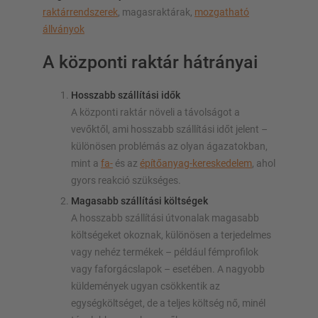
raktárrendszerek
, magasraktárak,
mozgatható
állványok
A központi raktár hátrányai
Hosszabb szállítási idők
A központi raktár növeli a távolságot a
vevőktől, ami hosszabb szállítási időt jelent –
különösen problémás az olyan ágazatokban,
mint a
fa-
és az
építőanyag-kereskedelem
, ahol
gyors reakció szükséges.
Magasabb szállítási költségek
A hosszabb szállítási útvonalak magasabb
költségeket okoznak, különösen a terjedelmes
vagy nehéz termékek – például fémprofilok
vagy faforgácslapok – esetében. A nagyobb
küldemények ugyan csökkentik az
egységköltséget, de a teljes költség nő, minél