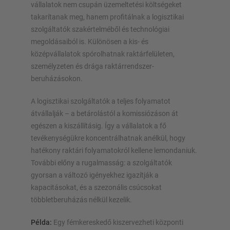
vállalatok nem csupán üzemeltetési költségeket
takarítanak meg, hanem profitálnak a logisztikai
szolgáltatók szakértelméből és technológiai
megoldásaiból is. Különösen a kis- és
középvállalatok spórolhatnak raktárfelületen,
személyzeten és drága raktárrendszer-
beruházásokon.
A logisztikai szolgáltatók a teljes folyamatot
átvállalják – a betárolástól a komissiózáson át
egészen a kiszállításig. Így a vállalatok a fő
tevékenységükre koncentrálhatnak anélkül, hogy
hatékony raktári folyamatokról kellene lemondaniuk.
További előny a rugalmasság: a szolgáltatók
gyorsan a változó igényekhez igazítják a
kapacitásokat, és a szezonális csúcsokat
többletberuházás nélkül kezelik.
Példa:
Egy fémkereskedő kiszervezheti központi