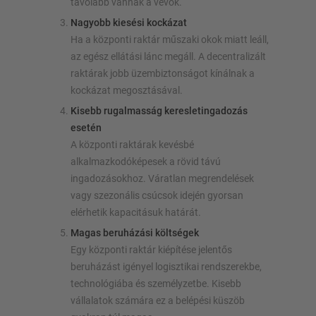
távolabb vannak a vevők.
Nagyobb kiesési kockázat
Ha a központi raktár műszaki okok miatt leáll,
az egész ellátási lánc megáll. A decentralizált
raktárak jobb üzembiztonságot kínálnak a
kockázat megosztásával.
Kisebb rugalmasság keresletingadozás
esetén
A központi raktárak kevésbé
alkalmazkodóképesek a rövid távú
ingadozásokhoz. Váratlan megrendelések
vagy szezonális csúcsok idején gyorsan
elérhetik kapacitásuk határát.
Magas beruházási költségek
Egy központi raktár kiépítése jelentős
beruházást igényel logisztikai rendszerekbe,
technológiába és személyzetbe. Kisebb
vállalatok számára ez a belépési küszöb