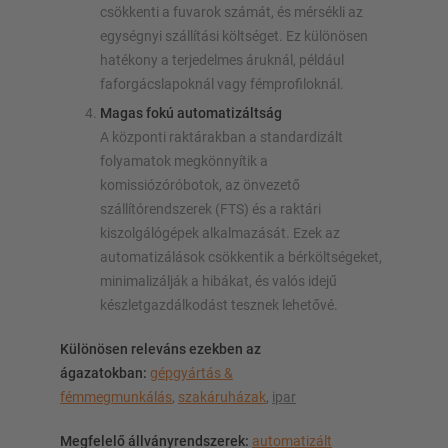
csökkenti a fuvarok számát, és mérsékli az
egységnyi szállítási költséget. Ez különösen
hatékony a terjedelmes áruknál, például
faforgácslapoknál vagy fémprofiloknál.
Magas fokú automatizáltság
A központi raktárakban a standardizált
folyamatok megkönnyítik a
komissiózóróbotok, az önvezető
szállítórendszerek (FTS) és a raktári
kiszolgálógépek alkalmazását. Ezek az
automatizálások csökkentik a bérköltségeket,
minimalizálják a hibákat, és valós idejű
készletgazdálkodást tesznek lehetővé.
Különösen releváns ezekben az
ágazatokban:
gépgyártás &
fémmegmunkálás
,
szakáruházak
,
ipar
Megfelelő állványrendszerek:
automatizált