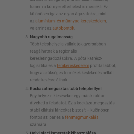
hanem a környezetterhelést is mérsékli. Ez
különösen igaz az olyan ágazatokra, mint
az
alumínium- és műanyag-kereskedelem
,
valamint az
autóbontók
.
Nagyobb rugalmasság
Több telephellyel a vállalatok gyorsabban
reagálhatnak a regionális
keresletingadozásokra. A pótalkatrész-
logisztika és a
fémkereskedelem
profitál abból,
hogy a szükséges termékek késlekedés nélkül
rendelkezésre állnak.
Kockázatmegosztás több telephellyel
Egy helyszín kiesésekor egy másik raktár
átveheti a feladatot. Ez a kockázatmegosztás
stabil ellátási láncokat biztosít – különösen
fontos az
ipar
és a
fémmegmunkálás
számára.
Helyi piaci ismeretek kihasználása