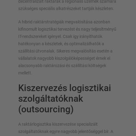
decentralizált raktárak a regionális üzemek számára
szükséges speciális alkatrészeket tartják készleten.
A hibrid raktárstratégiák megvalósítása azonban
kifinomult logisztikai tervezést és nagy teljesítményű
IT-rendszereket igényel. Csak így irányíthatók
hatékonyan a készletek, és optimalizálhatók a
szállítási útvonalak. Sikeres megvalósítás esetén a
vállalatok nagyobb kiszolgálóképességet érnek el
alacsonyabb raktározási és szállítási költségek
mellett.
Kiszervezés logisztikai
szolgáltatóknak
(outsourcing)
A raktárlogisztika kiszervezése specializált
szolgáltatóknak egyre nagyobb jelentőséggel bír. A