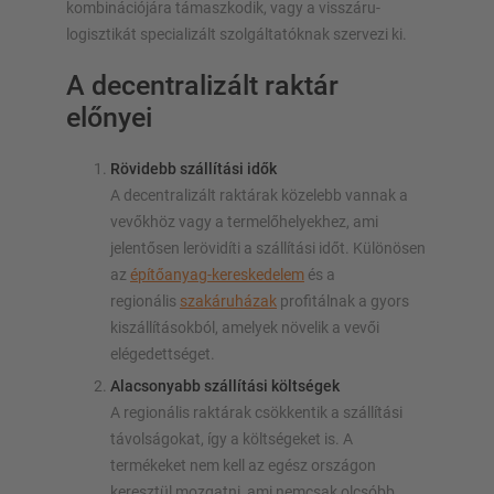
kombinációjára támaszkodik, vagy a visszáru-
logisztikát specializált szolgáltatóknak szervezi ki.
A decentralizált raktár
előnyei
Rövidebb szállítási idők
A decentralizált raktárak közelebb vannak a
vevőkhöz vagy a termelőhelyekhez, ami
jelentősen lerövidíti a szállítási időt. Különösen
az
építőanyag-kereskedelem
és a
regionális
szakáruházak
profitálnak a gyors
kiszállításokból, amelyek növelik a vevői
elégedettséget.
Alacsonyabb szállítási költségek
A regionális raktárak csökkentik a szállítási
távolságokat, így a költségeket is. A
termékeket nem kell az egész országon
keresztül mozgatni, ami nemcsak olcsóbb,