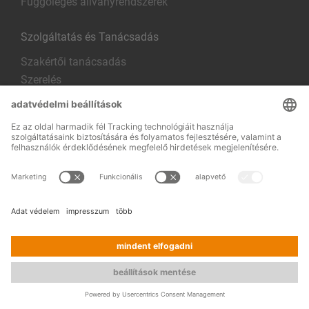
Függőleges állványrendszerek
Szolgáltatás és Tanácsadás
Szakértői tanácsadás
Szerelés
Állványvizsgálat
Szeretne személyes tanácsadást? Szívesen állunk
rendelkezésére telefonon és e-mailben is.
+36 70 386 1978
Kapcsolat
Tagságok és tanúsítványok