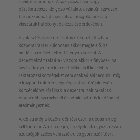
rövidek maradnak. A sok visszáruval vagy
pótalkatrésszel dolgozó vállalatok szintén szívesen
támaszkodnak decentralizált megoldásokra a
visszáruk hatékonyabb kezelése érdekében.
A választék mérete is fontos szerepet játszik: a
központi raktár különösen akkor megfelelő, ha
sokféle terméket kell hatékonyan kezelni. A
decentralizált raktárak viszont akkor előnyösek, ha
kevés, de gyakran keresett cikket kell kezelni. A
raktározási költségeket sem szabad alábecsülni: míg
a központi raktárak egységes struktúrájuk révén
költségelőnyt kínálnak, a decentralizált raktárak
magasabb személyzeti és adminisztratív kiadásokat
eredményeznek.
A két stratégia közötti döntést ezért alaposan meg
kell fontolni. Azok a cégek, amelyeknek egyszerre van
szükségük széles választékra és gyors szállításra,