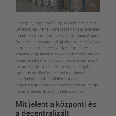
Képzelje el, hogy termékei egy szempillantás alatt a
vevőkhöz kerülhetnek – magas raktározási költségek
nélkül, maximális hatékonysággal. Jól hangzik, igaz?
De melyik raktározási stratégia teszi ezt lehetővé: egy
központi raktár, amely egy helyen fogja össze a
szálakat, vagy inkább több, a vevőkhöz közelebb eső
decentralizált raktár? A központi és a decentralizált
raktározás közötti választás a vállalatok egyik
ÁLLVÁNYRENDSZEREK
legfontosabb döntése – közvetlen hatással a
költségekre, a szállítási időkre és a vevői
Raklapos állvány
elégedettségre. Ebben a bejegyzésben megtudhatja,
Mobil állványrendszerek
melyik stratégia illik az Ön vállalkozásához.
Automata raktári megoldások
Mit jelent a központi és
Állványcsarnokok
a decentralizált
Tároló galériák