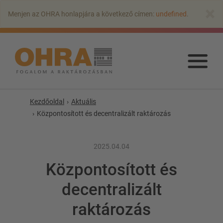
Ugrás
×
Menjen az OHRA honlapjára a következő címen:
undefined
.
a
fő
tartalomra
Ugr
a
fő
tart
Kezdőoldal
Aktuális
Központosított és decentralizált raktározás
2025.04.04
Központosított és
decentralizált
raktározás