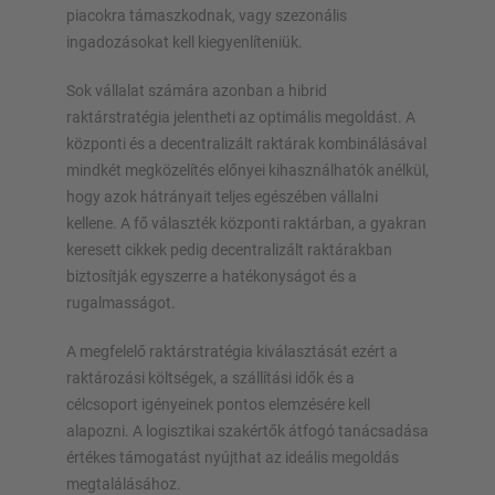
piacokra támaszkodnak, vagy szezonális
ingadozásokat kell kiegyenlíteniük.
Sok vállalat számára azonban a hibrid
raktárstratégia jelentheti az optimális megoldást. A
központi és a decentralizált raktárak kombinálásával
mindkét megközelítés előnyei kihasználhatók anélkül,
hogy azok hátrányait teljes egészében vállalni
kellene. A fő választék központi raktárban, a gyakran
keresett cikkek pedig decentralizált raktárakban
biztosítják egyszerre a hatékonyságot és a
rugalmasságot.
A megfelelő raktárstratégia kiválasztását ezért a
raktározási költségek, a szállítási idők és a
célcsoport igényeinek pontos elemzésére kell
alapozni. A logisztikai szakértők átfogó tanácsadása
értékes támogatást nyújthat az ideális megoldás
megtalálásához.