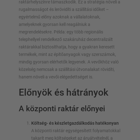
raktárhelyszínre támaszkodik. Ez a stratégia növeli a
rugalmasságot és lerövidíti a szállítási időket –
egyértelmű előny azoknak a vállalatoknak,
amelyeknek gyorsan kell reagálniuk a
megrendelésekre. Példa: egy több regionális
telephellyel rendelkező szakáruház decentralizált
raktárakkal biztosíthatja, hogy a gyakran keresett
termékek, mint az építőanyagok vagy szerszámok,
mindig gyorsan elérhetők legyenek. A vevőkhöz való
közelség nemcsak a szállítási útvonalakat rövidíti,
hanem növeli a vevői elégedettséget is.
Előnyök és hátrányok
A központi raktár előnyei
Költség- és készletgazdálkodás hatékonyan
A központi raktár egységesített folyamatokkal
takarít meg költségeket az áruátvételnél, a