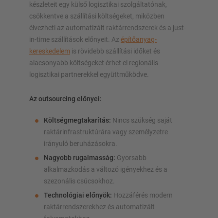
készleteit egy külső logisztikai szolgáltatónak,
csökkentve a szállítási költségeket, miközben
élvezheti az automatizált raktárrendszerek és a just-
in-time szállítások előnyeit. Az
építőanyag-
kereskedelem
is rövidebb szállítási időket és
alacsonyabb költségeket érhet el regionális
logisztikai partnerekkel együttműködve.
Az outsourcing előnyei:
Költségmegtakarítás:
Nincs szükség saját
raktárinfrastruktúrára vagy személyzetre
irányuló beruházásokra.
Nagyobb rugalmasság:
Gyorsabb
alkalmazkodás a változó igényekhez és a
szezonális csúcsokhoz.
Technológiai előnyök:
Hozzáférés modern
raktárrendszerekhez és automatizált