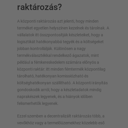
Függőleges állványrendszer
raktározás?
A központi raktározás azt jelenti, hogy minden
terméket egyetlen helyszínen kezelnek és tárolnak. A
Tervezze meg egyedileg állványrendszerét
vállalatok itt összpontosítják készleteiket, hogy a
konfigurátorainkkal
logisztikát hatékonyabbá tegyék és a költségeket
jobban kontrollálják. Különösen a nagy
Polc konfigurálása most
termékválasztékkal rendelkező ágazatok, mint
például a fémkereskedelem számára előnyös a
központi raktár: itt minden fémtermék központilag
tárolható, hatékonyan komissiózható és
költséghatékonyan szállítható. A központi irányítás
gondoskodik arról, hogy a készletadatok mindig
naprakészek legyenek, és a hiányok időben
felismerhetők legyenek.
Ezzel szemben a decentralizált raktározás több, a
vevőkhöz vagy a termelőüzemekhez közelebb eső