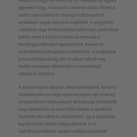
választás nagymértékben az Ön vállalatának egyedi
igényeitől függ. A központi raktárstruktúra főként a
széles választékkal és országos célcsoporttal
rendelkező cégek számára megfelelő. A gépgyártó
vállalatok vagy fémkereskedők különösen profitálnak
belőle, mivel a központi raktárak nemcsak a
készletgazdálkodást egyszerűsítik, hanem az
üzemeltetési költségeket is csökkentik. A szállítások
konszolidálása pedig időt és pénzt takarít meg –
ideális a komplex ellátási lánccal rendelkező
vállalatok számára.
A decentralizált raktárak akkor jeleskednek, ha rövid
szállítási időre és nagy rugalmasságra van szükség.
A regionálisan tevékenykedő építőanyag-kereskedők
vagy szakáruházak ezért több kisebb, a vevőkhöz
közelebb eső raktárat választanak. Így a szezonális
ingadozások jobban kiegyenlíthetők, és a
végfelhasználókhoz vezető szállítási útvonalak