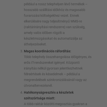
például a rossz telephelyen lévő termékek –
hosszabb szállítási időkhöz és magasabb
fuvarozási költségekhez vezet. Ennek
elkerülésére nagy teljesítményű WMS-re
(raktárirányítási rendszerre) van szükség,
amely valós időben rögzíti a
készletmozgásokat és automatizálja az
áthelyezéseket.
Magas koordinációs ráfordítás:
Több telephely összehangolása időigényes, és
erős IT-rendszereket igényel. Központi
irányítás nélkül gyorsan jelentkezhetnek
félreértések és késedelmek – például a
megrendelések szinkronizálásánál vagy az
útvonaltervezésnél.
Hatékonyságvesztés a készletek
szétszórtsága miatt:
A több raktár közötti megosztás gyakran a