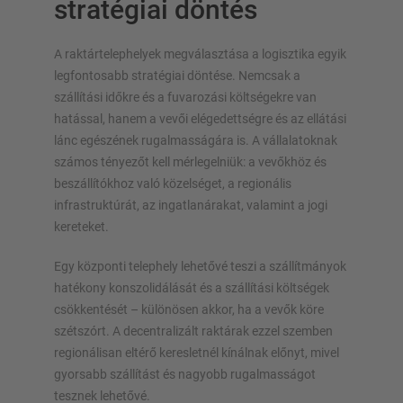
stratégiai döntés
A raktártelephelyek megválasztása a logisztika egyik
legfontosabb stratégiai döntése. Nemcsak a
szállítási időkre és a fuvarozási költségekre van
hatással, hanem a vevői elégedettségre és az ellátási
lánc egészének rugalmasságára is. A vállalatoknak
számos tényezőt kell mérlegelniük: a vevőkhöz és
beszállítókhoz való közelséget, a regionális
infrastruktúrát, az ingatlanárakat, valamint a jogi
kereteket.
Egy központi telephely lehetővé teszi a szállítmányok
hatékony konszolidálását és a szállítási költségek
csökkentését – különösen akkor, ha a vevők köre
szétszórt. A decentralizált raktárak ezzel szemben
regionálisan eltérő keresletnél kínálnak előnyt, mivel
gyorsabb szállítást és nagyobb rugalmasságot
tesznek lehetővé.