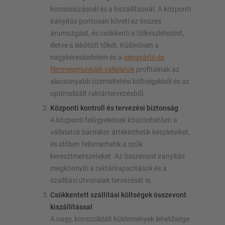
komissiózásnál és a kiszállításnál. A központi
irányítás pontosan követi az összes
árumozgást, és csökkenti a túlkészletezést,
illetve a lekötött tőkét. Különösen a
nagykereskedelem és a
gépgyártó és
fémmegmunkáló vállalatok
profitálnak az
alacsonyabb üzemeltetési költségekből és az
optimalizált raktártervezésből.
Központi kontroll és tervezési biztonság
A központi felügyeletnek köszönhetően a
vállalatok bármikor áttekinthetik készleteiket,
és időben felismerhetik a szűk
keresztmetszeteket. Az összevont irányítás
megkönnyíti a raktárkapacitások és a
szállítási útvonalak tervezését is.
Csökkentett szállítási költségek összevont
kiszállítással
A nagy, konszolidált küldemények lehetősége