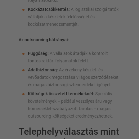
folyamatokhoz.
Kockázatcsökkentés:
A logisztikai szolgáltatók
vállalják a készletek felelősségét és
kockázatmenedzsmentjét.
Az outsourcing hátrányai:
Függőség:
A vállalatok átadják a kontrollt
fontos raktári folyamatok felett.
Adatbiztonság:
Az érzékeny készlet- és
vevőadatok megosztása világos szerződéseket
és magas biztonsági sztenderdeket igényel.
Költségek összetett termékeknél:
Speciális
követelmények – például veszélyes áru vagy
hőmérséklet-szabályozott tárolás – magas
outsourcing-költségeket eredményezhetnek.
Telephelyválasztás mint