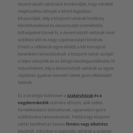
decentralizált raktárakat kombinálják, hogy mindkét
megközelítés előnyeit a lehető legjobban
kihasználják. Míg a központi raktárak hatékony
készletkezeléssel és alacsonyabb üzemeltetési
költségekkel tűnnek ki, a decentralizált raktárak rövid
szállítási időt és nagy rugalmasságot kínálnak.
Emiatt a vállalatok egyre inkább a két koncepció
keverékére támaszkodnak: a központi raktár szolgál
a teljes választék és az átfogó készletgazdálkodás fő
helyszíneként, míg a decentralizált raktárak az egyes
régiókban gyakran keresett cikkek gyors ellátásáért
felelnek.
Ez a stratégia különösen a
szakáruházak
és a
nagykereskedők
számára előnyös, akik széles
termékkínálatot biztosítanak, ugyanakkor gyors
szállításokra támaszkodnak. Például egy központi
raktár kezelheti az összes
fémáru vagy alkatrész
készletét, miközben a regionális raktárak a gyakran