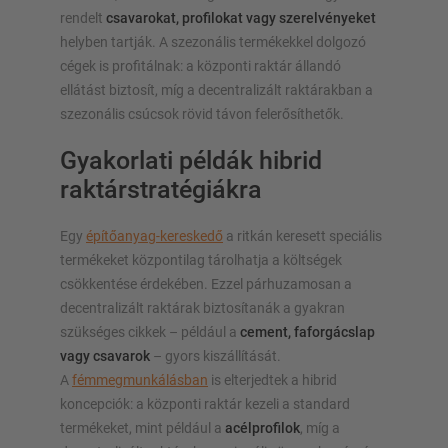
rendelt
csavarokat, profilokat vagy szerelvényeket
helyben tartják. A szezonális termékekkel dolgozó
cégek is profitálnak: a központi raktár állandó
ellátást biztosít, míg a decentralizált raktárakban a
szezonális csúcsok rövid távon felerősíthetők.
Gyakorlati példák hibrid
raktárstratégiákra
Egy
építőanyag-kereskedő
a ritkán keresett speciális
termékeket központilag tárolhatja a költségek
csökkentése érdekében. Ezzel párhuzamosan a
decentralizált raktárak biztosítanák a gyakran
szükséges cikkek – például a
cement, faforgácslap
vagy csavarok
– gyors kiszállítását.
A
fémmegmunkálásban
is elterjedtek a hibrid
koncepciók: a központi raktár kezeli a standard
termékeket, mint például a
acélprofilok
, míg a