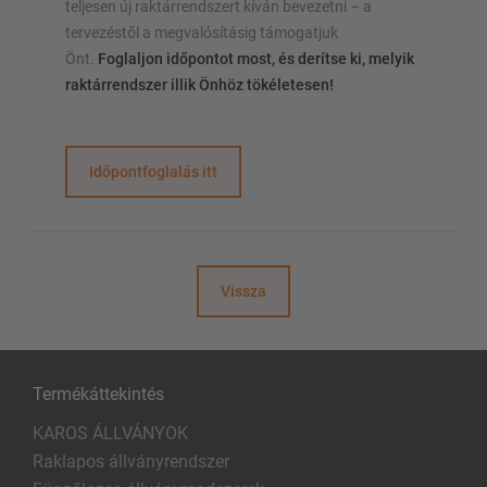
teljesen új raktárrendszert kíván bevezetni – a
tervezéstől a megvalósításig támogatjuk
Önt.
Foglaljon időpontot most, és derítse ki, melyik
raktárrendszer illik Önhöz tökéletesen!
Időpontfoglalás itt
Vissza
Termékáttekintés
KAROS ÁLLVÁNYOK
Raklapos állványrendszer