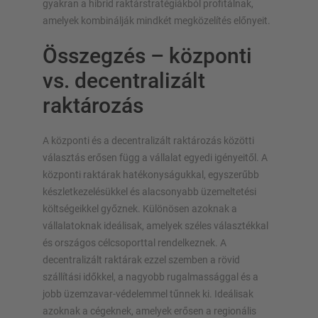
gyakran a hibrid raktárstratégiákból profitálnak,
amelyek kombinálják mindkét megközelítés előnyeit.
Összegzés – központi
vs. decentralizált
raktározás
A központi és a decentralizált raktározás közötti
választás erősen függ a vállalat egyedi igényeitől. A
központi raktárak hatékonyságukkal, egyszerűbb
készletkezelésükkel és alacsonyabb üzemeltetési
költségeikkel győznek. Különösen azoknak a
vállalatoknak ideálisak, amelyek széles választékkal
és országos célcsoporttal rendelkeznek. A
decentralizált raktárak ezzel szemben a rövid
szállítási időkkel, a nagyobb rugalmassággal és a
jobb üzemzavar-védelemmel tűnnek ki. Ideálisak
azoknak a cégeknek, amelyek erősen a regionális