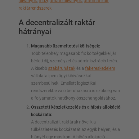
állványok
,
mozgatható állványok
,
automatizált
raktárrendszerek
A decentralizált raktár
hátrányai
Magasabb üzemeltetési költségek:
Több telephely magasabb fix költségekkel jár
bérleti díj, személyzet és adminisztráció terén.
A kisebb
szakáruházak
és a
fakereskedelem
vállalatai pénzügyi kihívásokkal
szembesülnek. Emellett logisztikai
rendszerekbe való beruházásra is szükség van
a folyamatok hatékony összehangolásához.
Összetett készletkezelés és a hibás allokáció
kockázata:
A decentralizált raktárak növelik a
túlkészletezés kockázatát az egyik helyen, és a
hiányét egy másikon. A hibás allokáció –