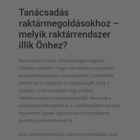
Tanácsadás
raktármegoldásokhoz –
melyik raktárrendszer
illik Önhez?
Bizonytalan, melyik raktárstratégia a legjobb
vállalata számára? Vegye fel velünk a kapcsolatot
kötelezettségmentes tanácsadásért! Szakértőink
elemzik az Ön igényeit, és megmutatják, hogy a
központi, a decentralizált vagy a hibrid
raktárkoncepció a legcélravezetőbb. Nemcsak a
raktározási költségeket és a szállítási időket vesszük
figyelembe, hanem ágazatának és termékeinek
specifikus követelményeit is.
Akár raktárlogisztikáját szeretné optimalizálni, akár