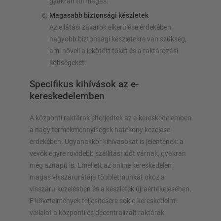
gyakran túl magas.
Magasabb biztonsági készletek
Az ellátási zavarok elkerülése érdekében
nagyobb biztonsági készletekre van szükség,
ami növeli a lekötött tőkét és a raktározási
költségeket.
Specifikus kihívások az e-
kereskedelemben
A központi raktárak elterjedtek az e-kereskedelemben
a nagy termékmennyiségek hatékony kezelése
érdekében. Ugyanakkor kihívásokat is jelentenek: a
vevők egyre rövidebb szállítási időt várnak, gyakran
még aznapit is. Emellett az online kereskedelem
magas visszárurátája többletmunkát okoz a
visszáru-kezelésben és a készletek újraértékelésében.
E követelmények teljesítésére sok e-kereskedelmi
vállalat a központi és decentralizált raktárak