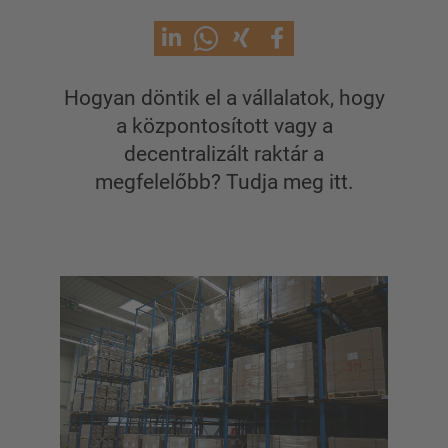
KAROS ÁLLVÁNYOK
Hogyan döntik el a vállalatok, hogy
Karos állvány tetővel
a központosított vagy a
Egyoldalas karos állvány
decentralizált raktár a
Kétoldalas karos állvány
megfelelőbb? Tudja meg itt.
Nagy teherbírású karos állványrendszer
Mozgó állványok
Karos állvány szálanyaghoz
Egyéb karos állványváltozatok