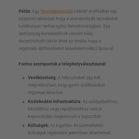
Példa:
Egy
fémmegmunkáló
vállalat profitálhat egy
központi raktárból, hogy a standardizált termékeket
hatékonyan terítse egész Németországban. Egy
építőanyag-kereskedőnek viszont több,
decentralizált raktár lehet az ideális, hogy a
regionális építkezéseket késedelem nélkül lássa el.
Fontos szempontok a telephelyválasztásnál:
Vevőközelség:
A helyszíneket úgy kell
megválasztani, hogy gyors szállításokat
tegyenek lehetővé.
Közlekedési infrastruktúra:
Az autópályákhoz,
kikötőkhöz vagy repülőterekhez való jó
kapcsolódás megkönnyíti a logisztikát.
Költségek:
Az ingatlan- és üzemeltetési
költségek régiónként jelentősen eltérhetnek.