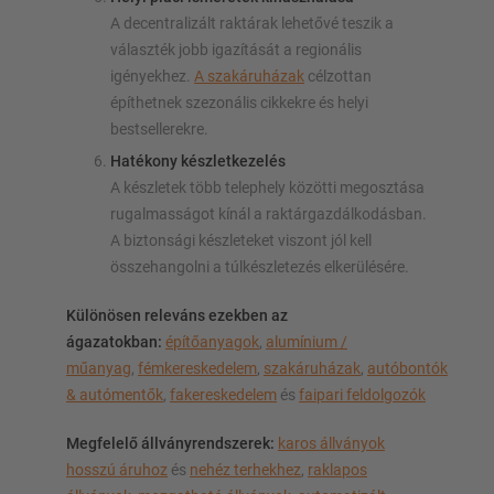
A decentralizált raktárak lehetővé teszik a
választék jobb igazítását a regionális
igényekhez.
A szakáruházak
célzottan
építhetnek szezonális cikkekre és helyi
bestsellerekre.
Hatékony készletkezelés
A készletek több telephely közötti megosztása
rugalmasságot kínál a raktárgazdálkodásban.
A biztonsági készleteket viszont jól kell
összehangolni a túlkészletezés elkerülésére.
Különösen releváns ezekben az
ágazatokban:
építőanyagok
,
alumínium /
műanyag
,
fémkereskedelem
,
szakáruházak
,
autóbontók
& autómentők
,
fakereskedelem
és
faipari feldolgozók
Megfelelő állványrendszerek:
karos állványok
hosszú áruhoz
és
nehéz terhekhez
,
raklapos