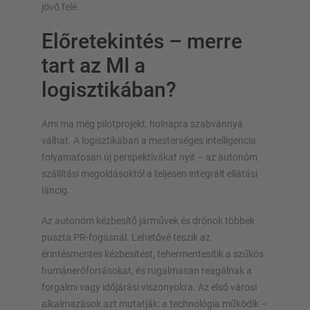
jövő felé.
Előretekintés – merre
tart az MI a
logisztikában?
Ami ma még pilotprojekt, holnapra szabvánnyá
válhat. A logisztikában a mesterséges intelligencia
folyamatosan új perspektívákat nyit – az autonóm
szállítási megoldásoktól a teljesen integrált ellátási
láncig.
Az autonóm kézbesítő járművek és drónok többek
puszta PR-fogásnál. Lehetővé teszik az
érintésmentes kézbesítést, tehermentesítik a szűkös
humánerőforrásokat, és rugalmasan reagálnak a
forgalmi vagy időjárási viszonyokra. Az első városi
alkalmazások azt mutatják: a technológia működik –