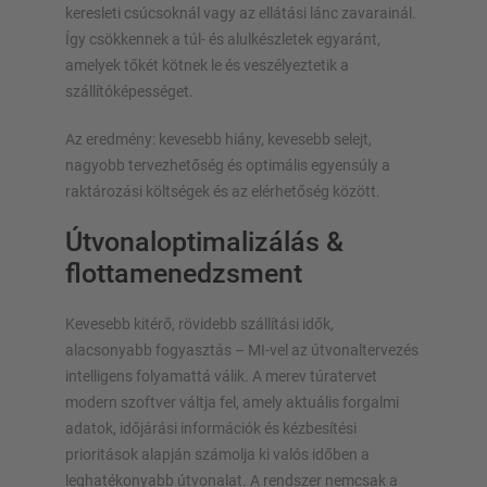
keresleti csúcsoknál vagy az ellátási lánc zavarainál.
Így csökkennek a túl- és alulkészletek egyaránt,
amelyek tőkét kötnek le és veszélyeztetik a
szállítóképességet.
Az eredmény: kevesebb hiány, kevesebb selejt,
nagyobb tervezhetőség és optimális egyensúly a
raktározási költségek és az elérhetőség között.
Útvonaloptimalizálás &
flottamenedzsment
Kevesebb kitérő, rövidebb szállítási idők,
alacsonyabb fogyasztás – MI-vel az útvonaltervezés
intelligens folyamattá válik. A merev túratervet
modern szoftver váltja fel, amely aktuális forgalmi
adatok, időjárási információk és kézbesítési
prioritások alapján számolja ki valós időben a
leghatékonyabb útvonalat. A rendszer nemcsak a