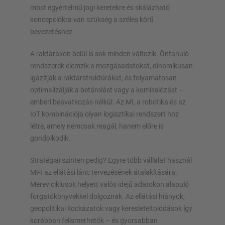
most egyértelmű jogi keretekre és skálázható
koncepciókra van szükség a széles körű
bevezetéshez.
A raktárakon belül is sok minden változik. Öntanuló
rendszerek elemzik a mozgásadatokat, dinamikusan
igazítják a raktárstruktúrákat, és folyamatosan
optimalizálják a betárolást vagy a komissiózást –
emberi beavatkozás nélkül. Az MI, a robotika és az
IoT kombinációja olyan logisztikai rendszert hoz
létre, amely nemcsak reagál, hanem előre is
gondolkodik.
Stratégiai szinten pedig? Egyre több vállalat használ
MI-t az ellátási lánc tervezésének átalakítására.
Merev ciklusok helyett valós idejű adatokon alapuló
forgatókönyvekkel dolgoznak. Az ellátási hiányok,
geopolitikai kockázatok vagy keresleteltolódások így
korábban felismerhetők – és gyorsabban