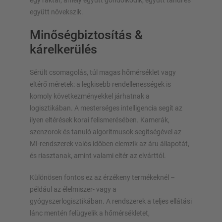
egy raktár, amely együtt gondolkodik, együtt tanul és
együtt növekszik.
Minőségbiztosítás &
kárelkerülés
Sérült csomagolás, túl magas hőmérséklet vagy
eltérő méretek: a legkisebb rendellenességek is
komoly következményekkel járhatnak a
logisztikában. A mesterséges intelligencia segít az
ilyen eltérések korai felismerésében. Kamerák,
szenzorok és tanuló algoritmusok segítségével az
MI-rendszerek valós időben elemzik az áru állapotát,
és riasztanak, amint valami eltér az elvárttól.
Különösen fontos ez az érzékeny termékeknél –
például az élelmiszer- vagy a
gyógyszerlogisztikában. A rendszerek a teljes ellátási
lánc mentén felügyelik a hőmérsékletet,