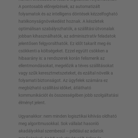
A pontosabb előrejelzések, az automatizált
folyamatok és az intelligens döntések kézzelfogható
hatékonyságnövekedést hoznak. A készletek
optimálisan szabályozhatók, a szállítási útvonalak
jobban kihasználhatók, az adminisztratív feladatok
jelentősen felgyorsíthatók. Ez időt takarít meg és
csökkenti a költségeket. Ezzel együtt csökken a
hibaarány is: a rendszerek korán felismerik az
ellentmondásokat, megelőzik a téves szállításokat
vagy szűk keresztmetszeteket, és ezáltal növelik a
folyamati biztonságot. Az ügyfelek számára ez
megbízható szállítási időket, átlátható
kommunikációt és összességében jobb szolgáltatási
élményt jelent.
Ugyanakkor: nem minden logisztikai kihívás oldható
meg algoritmusokkal. Sok vállalat hasonló
akadályokkal szembesül – például az adatok