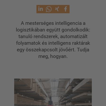
Egyoldalas karos állvány
Kétoldalas karos állvány
Nagy teherbírású karos állványrendszer
A mesterséges intelligencia a
Mozgó állványok
logisztikában együtt gondolkodik:
Karos állvány szálanyaghoz
tanuló rendszerek, automatizált
Egyéb karos állványváltozatok
folyamatok és intelligens raktárak
egy összekapcsolt jövőért. Tudja
meg, hogyan.