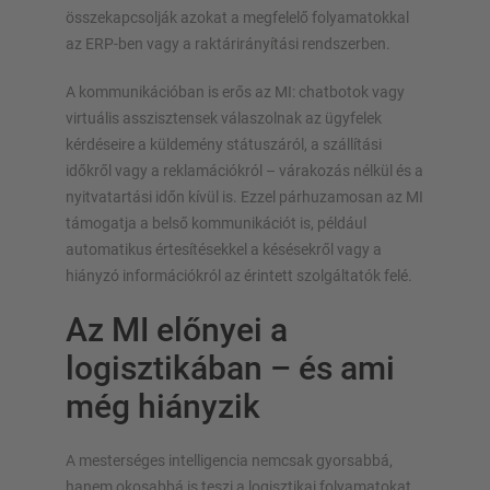
összekapcsolják azokat a megfelelő folyamatokkal
az ERP-ben vagy a raktárirányítási rendszerben.
A kommunikációban is erős az MI: chatbotok vagy
virtuális asszisztensek válaszolnak az ügyfelek
kérdéseire a küldemény státuszáról, a szállítási
időkről vagy a reklamációkról – várakozás nélkül és a
nyitvatartási időn kívül is. Ezzel párhuzamosan az MI
támogatja a belső kommunikációt is, például
automatikus értesítésekkel a késésekről vagy a
hiányzó információkról az érintett szolgáltatók felé.
Az MI előnyei a
logisztikában – és ami
még hiányzik
A mesterséges intelligencia nemcsak gyorsabbá,
hanem okosabbá is teszi a logisztikai folyamatokat.