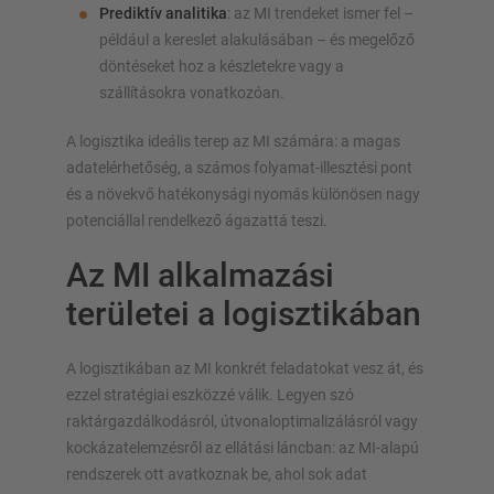
Prediktív analitika
: az MI trendeket ismer fel –
például a kereslet alakulásában – és megelőző
döntéseket hoz a készletekre vagy a
szállításokra vonatkozóan.
A logisztika ideális terep az MI számára: a magas
adatelérhetőség, a számos folyamat-illesztési pont
és a növekvő hatékonysági nyomás különösen nagy
potenciállal rendelkező ágazattá teszi.
Az MI alkalmazási
területei a logisztikában
A logisztikában az MI konkrét feladatokat vesz át, és
ezzel stratégiai eszközzé válik. Legyen szó
raktárgazdálkodásról, útvonaloptimalizálásról vagy
kockázatelemzésről az ellátási láncban: az MI-alapú
rendszerek ott avatkoznak be, ahol sok adat