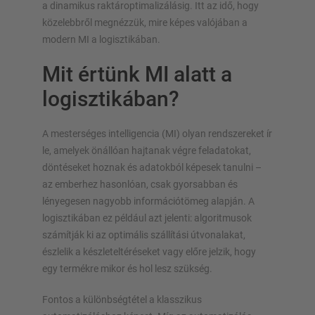
a dinamikus raktároptimalizálásig. Itt az idő, hogy
közelebbről megnézzük, mire képes valójában a
modern MI a logisztikában.
Mit értünk MI alatt a
logisztikában?
A mesterséges intelligencia (MI) olyan rendszereket ír
le, amelyek önállóan hajtanak végre feladatokat,
döntéseket hoznak és adatokból képesek tanulni –
az emberhez hasonlóan, csak gyorsabban és
lényegesen nagyobb információtömeg alapján. A
logisztikában ez például azt jelenti: algoritmusok
számítják ki az optimális szállítási útvonalakat,
észlelik a készleteltéréseket vagy előre jelzik, hogy
egy termékre mikor és hol lesz szükség.
Fontos a különbségtétel a klasszikus