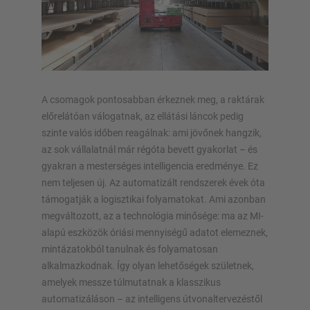
ÁLLVÁNYRENDSZEREK
Raklapos állvány
Mobil állványrendszerek
A csomagok pontosabban érkeznek meg, a raktárak
Automata raktári megoldások
előrelátóan válogatnak, az ellátási láncok pedig
Állványcsarnokok
szinte valós időben reagálnak: ami jövőnek hangzik,
Tároló galériák
az sok vállalatnál már régóta bevett gyakorlat – és
Függőleges állványrendszer
gyakran a mesterséges intelligencia eredménye. Ez
nem teljesen új. Az automatizált rendszerek évek óta
támogatják a logisztikai folyamatokat. Ami azonban
megváltozott, az a technológia minősége: ma az MI-
Tervezze meg egyedileg állványrendszerét
alapú eszközök óriási mennyiségű adatot elemeznek,
konfigurátorainkkal
mintázatokból tanulnak és folyamatosan
alkalmazkodnak. Így olyan lehetőségek születnek,
amelyek messze túlmutatnak a klasszikus
Polc konfigurálása most
automatizáláson – az intelligens útvonaltervezéstől