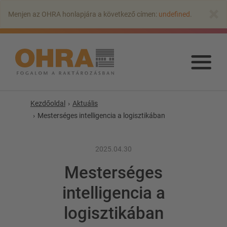
Ugrás
×
Menjen az OHRA honlapjára a következő címen:
undefined
.
a
fő
tartalomra
Ugr
a
fő
tart
Kezdőoldal
Aktuális
Mesterséges intelligencia a logisztikában
2025.04.30
Mesterséges
intelligencia a
KAROS ÁLLVÁNYOK
logisztikában
Karos állvány tetővel