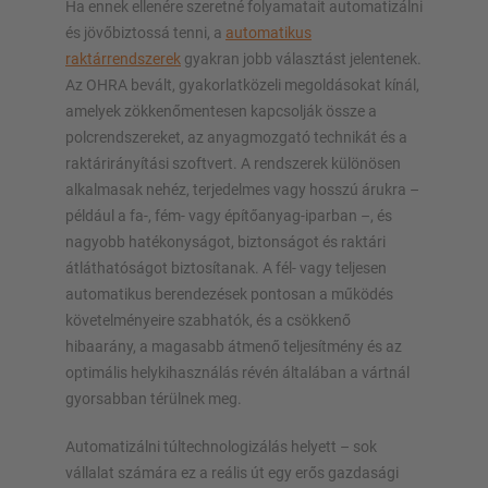
Ha ennek ellenére szeretné folyamatait automatizálni
és jövőbiztossá tenni, a
automatikus
raktárrendszerek
gyakran jobb választást jelentenek.
Az OHRA bevált, gyakorlatközeli megoldásokat kínál,
amelyek zökkenőmentesen kapcsolják össze a
polcrendszereket, az anyagmozgató technikát és a
raktárirányítási szoftvert. A rendszerek különösen
alkalmasak nehéz, terjedelmes vagy hosszú árukra –
például a fa-, fém- vagy építőanyag-iparban –, és
nagyobb hatékonyságot, biztonságot és raktári
átláthatóságot biztosítanak. A fél- vagy teljesen
automatikus berendezések pontosan a működés
követelményeire szabhatók, és a csökkenő
hibaarány, a magasabb átmenő teljesítmény és az
optimális helykihasználás révén általában a vártnál
gyorsabban térülnek meg.
Automatizálni túltechnologizálás helyett – sok
vállalat számára ez a reális út egy erős gazdasági