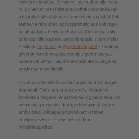
kihívás megoldása. De nem minden raktár alkalmas
rá. És nem minden folyamat profitál automatikusan
a neurális hálózatokból és tanuló rendszerekből. Sok
esetben a ráfordítás, az összetettség és a költségek
meghaladják a tényleges hasznot. Különösen a kis-
és középvállalkozások, amelyek speciális termékeket
– például
fát
,
fémet
vagy
építőanyagokat
– tárolnak,
gyakran nem önmagukat tanuló algoritmusokra,
hanem robusztus, megbízható technikára vágynak,
amely már ma működik.
Továbbá az MI alkalmazása magas adatminőséget,
átgondolt IT-infrastruktúrát és mély integrációt
feltételez a meglévő rendszerekbe. A gyakorlatban ez
nem mindig megvalósítható, és könnyen túlzottan
ambiciózus, költséges projektekhez vezethet,
amelyek kevéssé illeszkednek a raktári
mindennapokhoz.