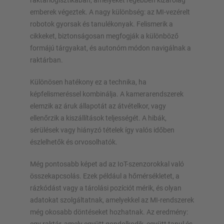
raktárlogisztikában, amelyeket régebben kizárólag
emberek végeztek. A nagy különbség: az MI-vezérelt
robotok gyorsak és tanulékonyak. Felismerik a
cikkeket, biztonságosan megfogják a különböző
formájú tárgyakat, és autonóm módon navigálnak a
raktárban.
Különösen hatékony ez a technika, ha
képfelismeréssel kombinálja. A kamerarendszerek
elemzik az áruk állapotát az átvételkor, vagy
ellenőrzik a kiszállítások teljességét. A hibák,
sérülések vagy hiányzó tételek így valós időben
észlelhetők és orvosolhatók.
Még pontosabb képet ad az IoT-szenzorokkal való
összekapcsolás. Ezek például a hőmérsékletet, a
rázkódást vagy a tárolási pozíciót mérik, és olyan
adatokat szolgáltatnak, amelyekkel az MI-rendszerek
még okosabb döntéseket hozhatnak. Az eredmény: