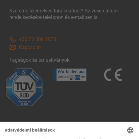
Szeretne személyes tanácsadást? Szívesen állunk
rendelkezésére telefonon és e-mailben is.
+36 70 386 1978
Kapcsolat
Tagságok és tanúsítványok
Follow us: