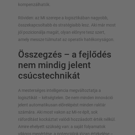
kompenzálhatók.
Röviden: az MI szerepe a logisztikában nagyobb,
összekapcsoltabb és stratégiaibb lesz. Aki már most
jól pozicionálja magát, olyan előnyre tesz szert,
amely messze túlmutat az operatív hatékonyságon.
Összegzés – a fejlődés
nem mindig jelent
csúcstechnikát
A mesterséges intelligencia megváltoztatja a
logisztikát – kétségtelen. De nem minden innováció
jelent automatikusan előrelépést minden raktár
számára. Aki most vakon az MI-re épít, sok
ráfordítást kockáztat valódi hozzáadott érték nélkül.
Amire ehelyett szükség van: a saját folyamatok
világos megértése, a potenciálok józan értékelése –