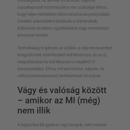
minőségével. Az MI-nek strukturált, teljes és
összekapcsolt információkra van szüksége ahhoz,
hogy teljes mértékben kibontakoztassa potenciálját.
Emellett adatvédelmi kérdések is felmerülnek,
különösen érzékeny ügyféladatok vagy nemzetközi
környezet esetén.
Technikailag is igényes az átállás: a régi rendszereket
integrálni kell, interfészeket kell létrehozni, és az új
megoldásokat be kell illeszteni a meglévő IT-
környezetekbe. Ehhez infrastruktúra-, képzés- és
változásmenedzsment-befektetések társulnak.
Vágy és valóság között
– amikor az MI (még)
nem illik
A logisztikai MI gyakran úgy hangzik, mint minden