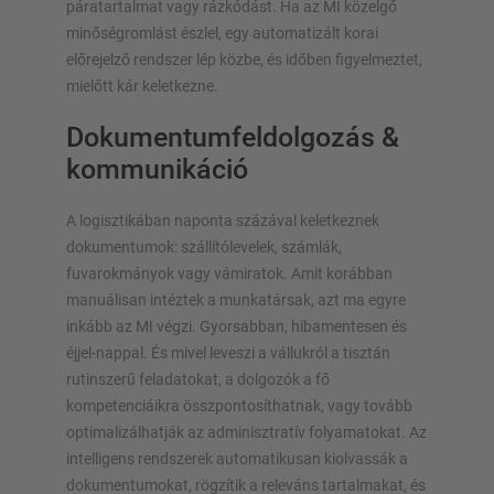
páratartalmat vagy rázkódást. Ha az MI közelgő
minőségromlást észlel, egy automatizált korai
előrejelző rendszer lép közbe, és időben figyelmeztet,
mielőtt kár keletkezne.
Dokumentumfeldolgozás &
kommunikáció
A logisztikában naponta százával keletkeznek
dokumentumok: szállítólevelek, számlák,
fuvarokmányok vagy vámiratok. Amit korábban
manuálisan intéztek a munkatársak, azt ma egyre
inkább az MI végzi. Gyorsabban, hibamentesen és
éjjel-nappal. És mivel leveszi a vállukról a tisztán
rutinszerű feladatokat, a dolgozók a fő
kompetenciáikra összpontosíthatnak, vagy tovább
optimalizálhatják az adminisztratív folyamatokat. Az
intelligens rendszerek automatikusan kiolvassák a
dokumentumokat, rögzítik a releváns tartalmakat, és