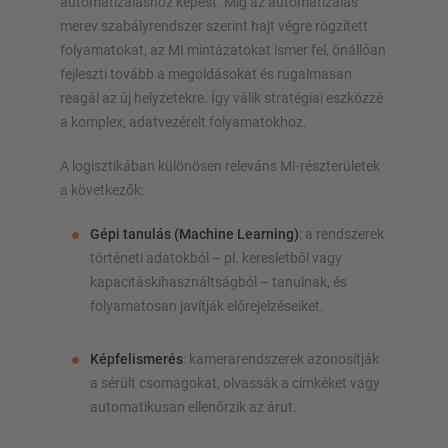
automatizáláshoz képest. Míg az automatizálás
merev szabályrendszer szerint hajt végre rögzített
folyamatokat, az MI mintázatokat ismer fel, önállóan
fejleszti tovább a megoldásokat és rugalmasan
reagál az új helyzetekre. Így válik stratégiai eszközzé
a komplex, adatvezérelt folyamatokhoz.
A logisztikában különösen releváns MI-részterületek
a következők:
Gépi tanulás (Machine Learning)
: a rendszerek
történeti adatokból – pl. keresletből vagy
kapacitáskihasználtságból – tanulnak, és
folyamatosan javítják előrejelzéseiket.
Képfelismerés
: kamerarendszerek azonosítják
a sérült csomagokat, olvassák a címkéket vagy
automatikusan ellenőrzik az árut.