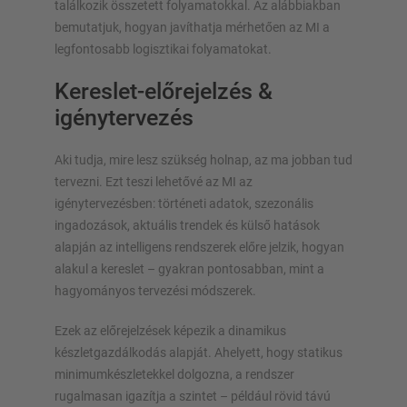
találkozik összetett folyamatokkal. Az alábbiakban
bemutatjuk, hogyan javíthatja mérhetően az MI a
legfontosabb logisztikai folyamatokat.
Kereslet-előrejelzés &
igénytervezés
Aki tudja, mire lesz szükség holnap, az ma jobban tud
tervezni. Ezt teszi lehetővé az MI az
igénytervezésben: történeti adatok, szezonális
ingadozások, aktuális trendek és külső hatások
alapján az intelligens rendszerek előre jelzik, hogyan
alakul a kereslet – gyakran pontosabban, mint a
hagyományos tervezési módszerek.
Ezek az előrejelzések képezik a dinamikus
készletgazdálkodás alapját. Ahelyett, hogy statikus
minimumkészletekkel dolgozna, a rendszer
rugalmasan igazítja a szintet – például rövid távú