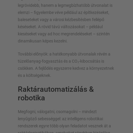
legrövidebb, hanem a legmegbízhatóbb útvonalat is
elemzi – figyelembe véve például az építkezéseket,
baleseteket vagy a városi kézbesítésben fellépő
késéseket. A rövid távú változásokat – például
kieséseket vagy ad hoc megrendeléseket – szintén
dinamikusan képes kezelni.
További előnyök: a hatékonyabb útvonalak révén a
tüzelőanyag-fogyasztás és a CO₂-kibocsátás is
csökken. A fejlődés egyszerre kedvez a környezetnek
és a költségeknek.
Raktárautomatizálás &
robotika
Megfogni, válogatni, csomagolni – mindezt
lenyűgöző sebességgel: az intelligens robotikai
rendszerek egyre több olyan feladatot vesznek át a