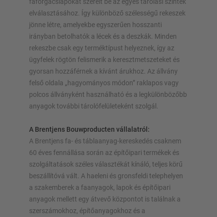
faforgácslapokat szerelt be az egyes tárolási szintek
elválasztásához. Így különböző szélességű rekeszek
jönne létre, amelyekbe egyszerűen hosszanti
irányban betolhatók a lécek és a deszkák. Minden
rekeszbe csak egy terméktípust helyeznek, így az
ügyfelek rögtön felismerik a keresztmetszeteket és
gyorsan hozzáférnek a kívánt árukhoz. Az állvány
felső oldala „hagyományos módon” raklapos vagy
polcos állványként használható és a legkülönbözőbb
anyagok további tárolófelületeként szolgál.
A Brentjens Bouwproducten vállalatról:
A Brentjens fa- és táblaanyag-kereskedés csaknem
60 éves fennállása során az építőipari termékek és
szolgáltatások széles választékát kínáló, teljes körű
beszállítóvá vált. A haeleni és gronsfeldi telephelyen
a szakemberek a faanyagok, lapok és építőipari
anyagok mellett egy átvevő központot is találnak a
szerszámokhoz, építőanyagokhoz és a