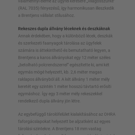
valamennyi eleme az ügyfél kérésére „világosszürke”
Polc konfigurálása most
(RAL 7035) fényezésű, így harmonikusan illeszkedik
a Brentjens vállalat stílusához.
Rekeszes dupla állvány léceknek és deszkáknak
Annak érdekében, hogy a különböző lécek, deszkák
és szerkezeti faanyagok tárolása az ügyfelek
számára is áttekinthető és bemutatható legyen, a
Brentjens a karos állványokat egy 12 méter széles
„betolható polcrendszerrel” egészítette ki, ami két
egymás mögé helyezett, kb. 2,6 méter magas
raklapos állványból áll. A két állvány 1 méter mély
keretét egy szintén 1 méter hosszú távtartó erősíti
egymáshoz. Így egy 3 méter mély rekeszekkel
rendelkező dupla állvány jön létre.
Az egybefüggő tárolófelület kialakításához az OHRA
faforgácslapokat helyezett be aljzatként az egyes
tárolási szintekre. A Brentjens 18 mm vastag