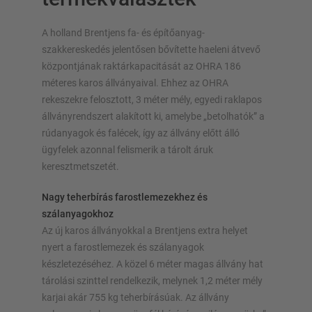
A holland Brentjens fa- és építőanyag-
szakkereskedés jelentősen bővítette haeleni átvevő
központjának raktárkapacitását az OHRA 186
ÁLLVÁNYRENDSZEREK
méteres karos állványaival. Ehhez az OHRA
rekeszekre felosztott, 3 méter mély, egyedi raklapos
Raklapos állvány
állványrendszert alakított ki, amelybe „betolhatók” a
Mobil állványrendszerek
rúdanyagok és falécek, így az állvány előtt álló
Automata raktári megoldások
ügyfelek azonnal felismerik a tárolt áruk
Állványcsarnokok
keresztmetszetét.
Tároló galériák
Függőleges állványrendszer
Nagy teherbírás farostlemezekhez és
szálanyagokhoz
Az új karos állványokkal a Brentjens extra helyet
nyert a farostlemezek és szálanyagok
készletezéséhez. A közel 6 méter magas állvány hat
Tervezze meg egyedileg állványrendszerét
tárolási szinttel rendelkezik, melynek 1,2 méter mély
konfigurátorainkkal
karjai akár 755 kg teherbírásúak. Az állvány