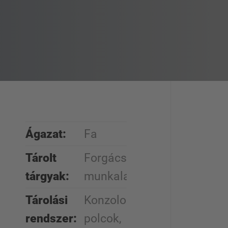
Ágazat:
Fa
Tárolt
Forgács- és
tárgyak:
munkalapok
Tárolási
Konzolos
rendszer:
polcok,