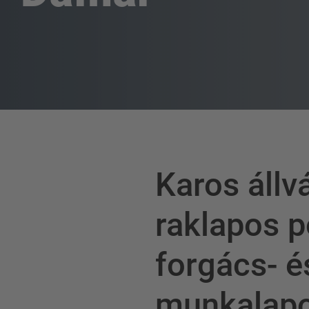
Karos állv
raklapos p
forgács- é
munkalap