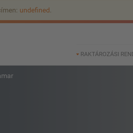
címen:
undefined
.
RAKTÁROZÁSI REN
amar