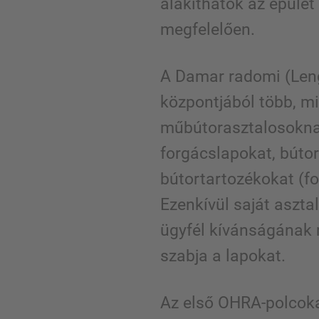
alakíthatók az épület
megfelelően.
A Damar radomi (Len
központjából több, min
műbútorasztalosokna
forgácslapokat, bútor
bútortartozékokat (f
Ezenkívül saját aszt
ügyfél kívánságának 
szabja a lapokat.
Az első OHRA-polcok