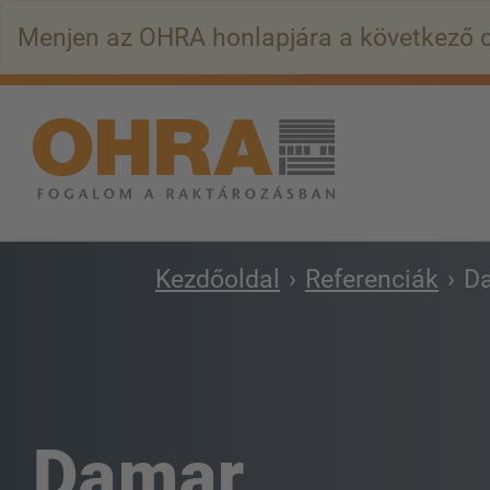
Ugrás
Menjen az OHRA honlapjára a következő 
a
fő
tartalomra
Kezdőoldal
Referenciák
D
Damar