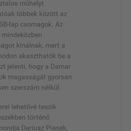
sztalos műhelyt
lhatóak többek között az
OSB-lap csomagok. Az
i mindeközben
got kínálnak, mert a
módon akaszthatók be a
zt jelenti, hogy a Damar
kok magasságát gyorsan
esen szerszám nélkül.
rei lehetővé teszik
keszekben történő
 mondja Dariusz Piasek,