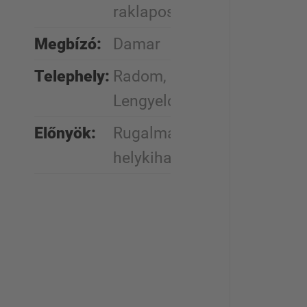
raklapos polcok
Megbízó:
Damar
Telephely:
Radom,
Lengyelország
Előnyök:
Rugalmasság,
helykihasználás