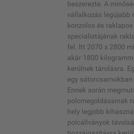
beszerezte. A minősé
vállalkozás legújabb 
konzolos és raklapos
specialistájának rakl
fel. Itt 2070 x 2800 
akár 1800 kilogram
kerülnek tárolásra. E
egy sátorcsarnokban 
Ennek során megmut
polcmegoldásainak r
hely legjobb kihaszn
polcállványok távols
hozzáigazításra kerül