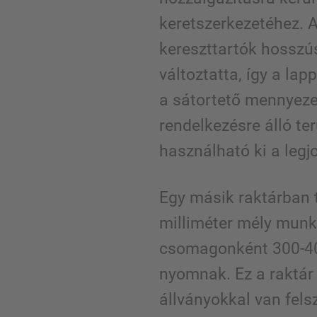
keretszerkezetéhez. 
kereszttartók hosszú
változtatta, így a lap
a sátortető mennyezet
rendelkezésre álló te
használható ki a legj
Egy másik raktárban 
milliméter mély munk
csomagonként 300-4
nyomnak. Ez a raktá
állványokkal van fels