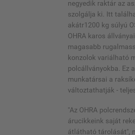
negyedik raktár az a
szolgálja ki. Itt talá
akátr1200 kg súlyú 
OHRA karos állványa
magasabb rugalmassá
konzolok variálható 
polcállványokba. Ez a
munkatársai a raksí
változtathatják - telj
"Az OHRA polcrendsze
árucikkeink saját re
átlátható tárolását",