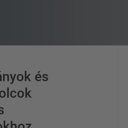
ányok és
olcok
s
okhoz