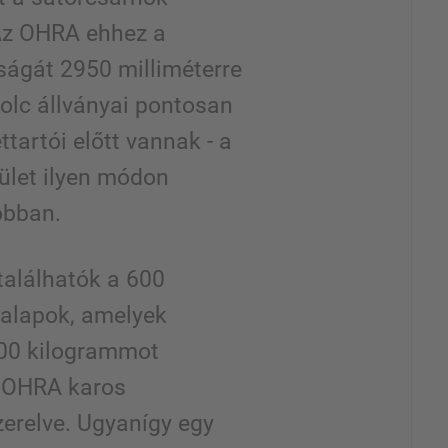
Az OHRA ehhez a
ságát 2950 milliméterre
polc állványai pontosan
tartói előtt vannak - a
rület ilyen módon
obban.
találhatók a 600
alapok, amelyek
00 kilogrammot
r OHRA karos
zerelve. Ugyanígy egy