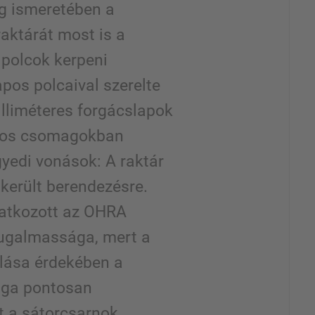
g ismeretében a
raktárát most is a
 polcok kerpeni
apos polcaival szerelte
milliméteres forgácslapok
mos csomagokban
gyedi vonások: A raktár
került berendezésre.
atkozott az OHRA
ugalmassága, mert a
álása érdekében a
ága pontosan
t a sátorcsarnok