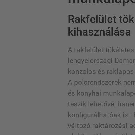
Rakfelület tök
kihasználása
A rakfelület tökélete
lengyelországi Damar
konzolos és raklapos 
A polcrendszerek nem
és konyhai munkalapo
teszik lehetővé, han
konfigurálhatóak is -
változó raktározási 