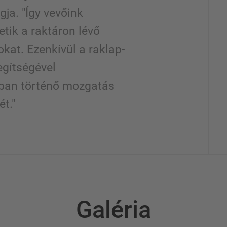
ja. "Így vevőink
tik a raktáron lévő
kat. Ezenkívül a raklap-
egítségével
árban történő mozgatás
t."
Galéria