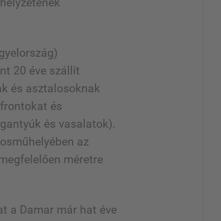
 helyzetének
gyelország)
t 20 éve szállít
k és asztalosoknak
frontokat és
ogantyúk és vasalatok).
alosműhelyében az
megfelelően méretre
at a Damar már hat éve