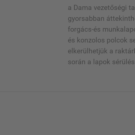
a Dama vezetőségi tag
gyorsabban áttekinthe
forgács-és munkalapo
és konzolos polcok s
elkerülhetjük a rakt
során a lapok sérülésé