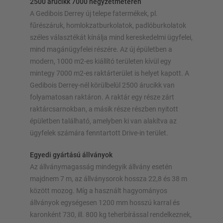
2500 árucikk 7000 négyzetméteren
A Gedibois Derrey új telepe fatermékek, pl.
Polc konfigurálása most
fűrészáruk, homlokzatburkolatok, padlóburkolatok
széles választékát kínálja mind kereskedelmi ügyfelei,
mind magánügyfelei részére. Az új épületben a
modern, 1000 m2-es kiállító területen kívül egy
mintegy 7000 m2-es raktárterület is helyet kapott. A
Gedibois Derrey-nél körülbelül 2500 árucikk van
folyamatosan raktáron. A raktár egy része zárt
raktárcsarnokban, a másik része részben nyitott
épületben található, amelyben ki van alakítva az
ügyfelek számára fenntartott Drive-in terület.
Egyedi gyártású állványok
Az állványmagasság mindegyik állvány esetén
majdnem 7 m, az állványsorok hossza 22,8 és 38 m
között mozog. Míg a használt hagyományos
állványok egységesen 1200 mm hosszú karral és
karonként 730, ill. 800 kg teherbírással rendelkeznek,