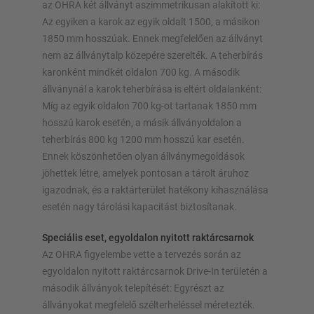
az OHRA két állványt aszimmetrikusan alakított ki:
Az egyiken a karok az egyik oldalt 1500, a másikon
1850 mm hosszúak. Ennek megfelelően az állványt
nem az állványtalp közepére szerelték. A teherbírás
karonként mindkét oldalon 700 kg. A második
állványnál a karok teherbírása is eltért oldalanként:
Míg az egyik oldalon 700 kg-ot tartanak 1850 mm
hosszú karok esetén, a másik állványoldalon a
teherbírás 800 kg 1200 mm hosszú kar esetén.
Ennek köszönhetően olyan állványmegoldások
jöhettek létre, amelyek pontosan a tárolt áruhoz
igazodnak, és a raktárterület hatékony kihasználása
esetén nagy tárolási kapacitást biztosítanak.
Speciális eset, egyoldalon nyitott raktárcsarnok
Az OHRA figyelembe vette a tervezés során az
egyoldalon nyitott raktárcsarnok Drive-In területén a
második állványok telepítését: Egyrészt az
állványokat megfelelő szélterheléssel méretezték.