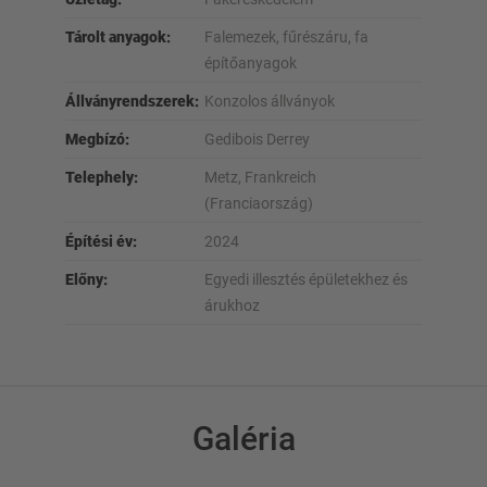
Tárolt anyagok:
Falemezek, fűrészáru, fa
építőanyagok
Állványrendszerek:
Konzolos állványok
Megbízó:
Gedibois Derrey
Telephely:
Metz, Frankreich
(Franciaország)
Építési év:
2024
Előny:
Egyedi illesztés épületekhez és
árukhoz
Galéria