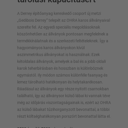
A Derrey építőanyag kereskedő csoport új metzi
„Gedibois Derrey” telepét az OHRA karos állványaival
szerelte fel. Az egyedi speciális megoldásoknak
köszönhetően az állványok pontosan megfelelnek a
ÁLLVÁNYRENDSZEREK
termékkínálatnak és a szerkezeti feltételeknek. Így a
hagyományos karos állványokon kívül
Raklapos állvány
aszimmetrikus állványokat is használnak: Ezek
Mobil állványrendszerek
kétoldalas állványok, amelyek a bal és a jobb oldali
Automata raktári megoldások
karok teherbírásban és hosszban is különböznek
Állványcsarnokok
egymástól. Ily módon számos különféle faanyag és
Tároló galériák
lemez tárolható hatékonyan és helytakarékosan.
Függőleges állványrendszer
Ráadásul az állványok egy része nyitott csarnokban
található, így az állványsor külső lábai ki vannak téve
még az időjárás viszontagságainak is, ezért az OHRA
az külső lábakat tűzihorganyzott bevonattal, a többi
részt költséghatékonyan porszórt bevonattal látta el.
Tervezze meg egyedileg állványrendszerét
konfigurátorainkkal