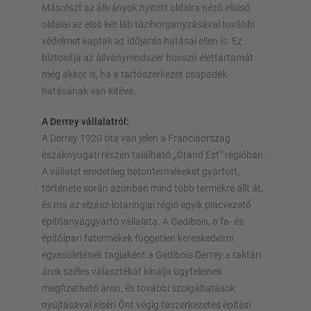
Másrészt az állványok nyitott oldalra néző elülső
oldalai az első két láb tűzihorganyzásával további
védelmet kaptak az időjárás hatásai ellen is. Ez
biztosítja az állványrendszer hosszú élettartamát
még akkor is, ha a tartószerkezet csapadék
hatásának van kitéve.
A Derrey vállalatról:
A Derrey 1920 óta van jelen a Franciaország
északnyugati részén található „Grand Est” régióban.
A vállalat eredetileg betontermékeket gyártott,
története során azonban mind több termékre állt át,
és ma az elzász-lotaringiai régió egyik piacvezető
építőanyaggyártó vállalata. A Gedibois, a fa- és
építőipari fatermékek független kereskedelmi
egyesületének tagjaként a Gedibois Derrey a raktári
áruk széles választékát kínálja ügyfeleinek
megfizethető áron, és további szolgáltatások
nyújtásával kíséri Önt végig faszerkezetes építési