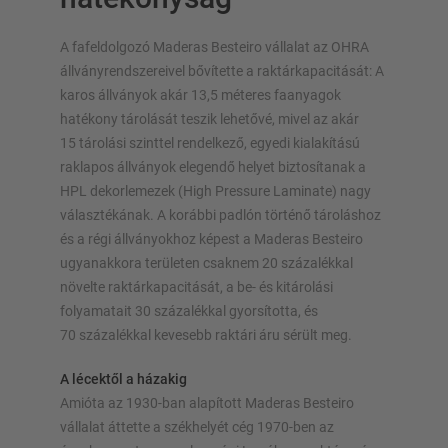
A fafeldolgozó Maderas Besteiro vállalat az OHRA
állványrendszereivel bővítette a raktárkapacitását: A
karos állványok akár 13,5 méteres faanyagok
hatékony tárolását teszik lehetővé, mivel az akár
ÁLLVÁNYRENDSZEREK
15 tárolási szinttel rendelkező, egyedi kialakítású
Raklapos állvány
raklapos állványok elegendő helyet biztosítanak a
HPL dekorlemezek (High Pressure Laminate) nagy
Mobil állványrendszerek
választékának. A korábbi padlón történő tároláshoz
Automata raktári megoldások
és a régi állványokhoz képest a Maderas Besteiro
Állványcsarnokok
ugyanakkora területen csaknem 20 százalékkal
Tároló galériák
növelte raktárkapacitását, a be- és kitárolási
Függőleges állványrendszer
folyamatait 30 százalékkal gyorsította, és
70 százalékkal kevesebb raktári áru sérült meg.
A lécektől a házakig
Tervezze meg egyedileg állványrendszerét
Amióta az 1930-ban alapított Maderas Besteiro
konfigurátorainkkal
vállalat áttette a székhelyét cég 1970-ben az