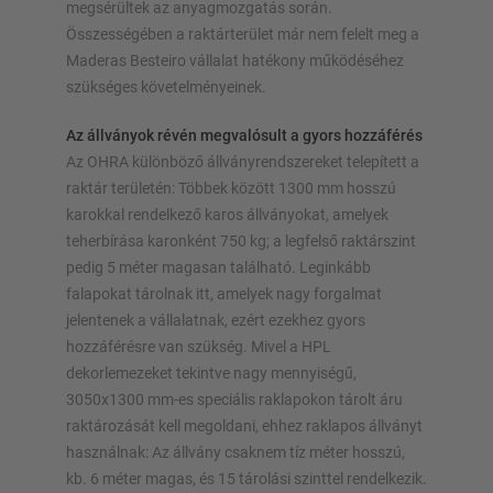
megsérültek az anyagmozgatás során.
Összességében a raktárterület már nem felelt meg a
Maderas Besteiro vállalat hatékony működéséhez
szükséges követelményeinek.
Az állványok révén megvalósult a gyors hozzáférés
Az OHRA különböző állványrendszereket telepített a
raktár területén: Többek között 1300 mm hosszú
karokkal rendelkező karos állványokat, amelyek
teherbírása karonként 750 kg; a legfelső raktárszint
pedig 5 méter magasan található. Leginkább
falapokat tárolnak itt, amelyek nagy forgalmat
jelentenek a vállalatnak, ezért ezekhez gyors
hozzáférésre van szükség. Mivel a HPL
dekorlemezeket tekintve nagy mennyiségű,
3050x1300 mm-es speciális raklapokon tárolt áru
raktározását kell megoldani, ehhez raklapos állványt
használnak: Az állvány csaknem tíz méter hosszú,
kb. 6 méter magas, és 15 tárolási szinttel rendelkezik.