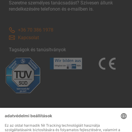
Szeretne személyes tanácsadást? Szívesen állunk
rendelkezésére telefonon és e-mailben is.
+36 70 386 1978
Kapcsolat
Tagságok és tanúsítványok
Follow us: