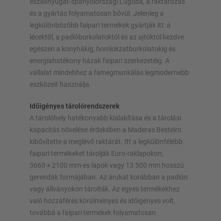
északnyugat-spanyolországi Lugóba, a raktározás
és a gyártás folyamatosan bővül. Jelenleg a
Polc konfigurálása most
legkülönbözőbb faipari termékek gyártják itt: a
lécektől, a padlóburkolatoktól és az ajtóktól kezdve
egészen a konyhákig, homlokzatburkolatokig és
energiahatékony házak faipari szerkezetéig. A
vállalat mindehhez a famegmunkálás legmodernebb
eszközeit használja.
Időigényes tárolórendszerek
A tárolóhely hatékonyabb kialakítása és a tárolási
kapacitás növelése érdekében a Maderas Besteiro
kibővítette a meglévő raktárát. Itt a legkülönfélébb
faipari termékeket tárolják Euro-raklapokon;
3660 × 2100 mm-es lapok vagy 13 500 mm hosszú
gerendák formájában. Az árukat korábban a padlón
vagy állványokon tárolták. Az egyes termékekhez
való hozzáférés körülményes és időigényes volt,
továbbá a faipari termékek folyamatosan