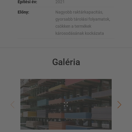
Építési év:
2021
Előny:
Nagyobb raktárkapacitás,
gyorsabb tárolási folyamatok,
csökken a termékek
károsodásának kockázata
Galéria