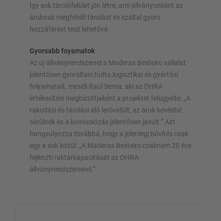
Így sok tárolófelület jön létre, ami állványonként az
áruknak megfelelő tárolást és ezáltal gyors
hozzáférést tesz lehetővé.
Gyorsabb foyamatok
Az új állványrendszerrel a Maderas Besteiro vállalat
jelentősen gyorsítani tudta logisztikai és gyártási
folyamatait, meséli Raúl Serna, aki az OHRA
értékesítési megbízottjaként a projektet felügyelte: „A
rakodási és tárolási idő lerövidült, az áruk kevésbé
sérülnek és a komissiózás jelentősen javult.” Azt
hangsúlyozza továbbá, hogy a jelenlegi bővítés csak
egy a sok közül: „A Maderas Besteiro csaknem 20 éve
fejleszti raktárkapacitását az OHRA
állványrendszereivel.”