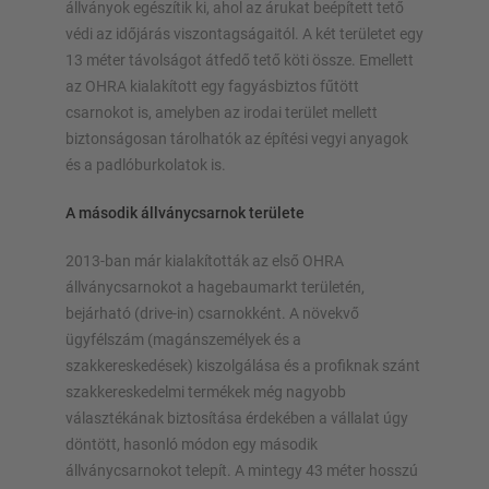
állványok egészítik ki, ahol az árukat beépített tető
Polc konfigurálása most
védi az időjárás viszontagságaitól. A két területet egy
13 méter távolságot átfedő tető köti össze. Emellett
az OHRA kialakított egy fagyásbiztos fűtött
csarnokot is, amelyben az irodai terület mellett
biztonságosan tárolhatók az építési vegyi anyagok
és a padlóburkolatok is.
A második állványcsarnok területe
2013-ban már kialakították az első OHRA
állványcsarnokot a hagebaumarkt területén,
bejárható (drive-in) csarnokként. A növekvő
ügyfélszám (magánszemélyek és a
szakkereskedések) kiszolgálása és a profiknak szánt
szakkereskedelmi termékek még nagyobb
választékának biztosítása érdekében a vállalat úgy
döntött, hasonló módon egy második
állványcsarnokot telepít. A mintegy 43 méter hosszú