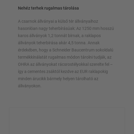
Nehéz terhek rugalmas tárolása
A csarnok állványai a külső tér állványaihoz
hasonlóan nagy teherbírásúak: Az 1250 mm hosszú
karos állványok 1,2 tonnát bírnak, a raklapos
állványok teherbírása akár 4,5 tonna. Annak
érdekében, hogy a Schneider Baucentrum sokoldalú
termékkínálatát rugalmas módon tárolni tudják, az
OHRA az állványokat rácsrostélyokkal szerelte fel –
így a cementes zsáktól kezdve az EUR raklapokig
minden árucikk bármely helyen tárolható az
állványokon.