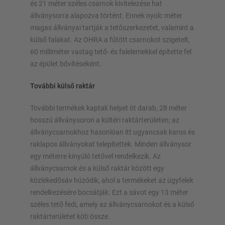
és 21 méter széles csarnok kivitelezése hat
állványsorra alapozva történt. Ennek nyolc méter
magas állványai tartják a tetőszerkezetet, valamint a
külső falakat. Az OHRA a fűtött csarnokot szigetelt,
60 milliméter vastag tető- és falelemekkel építette fel
az épület bővítéseként.
További külső raktár
További termékek kaptak helyet öt darab, 28 méter
hosszú állványsoron a kültéri raktárterületen; az
állványcsarnokhoz hasonlóan itt ugyancsak karos és
raklapos állványokat telepítettek. Minden állványsor
egy méterre kinyúló tetővel rendelkezik. Az
állványcsarnok és a külső raktár között egy
közlekedősáv húzódik, ahol a termékeket az ügyfelek
rendelkezésére bocsátják. Ezt a sávot egy 13 méter
széles tető fedi, amely az állványcsarnokot és a külső
raktárterületet köti össze.