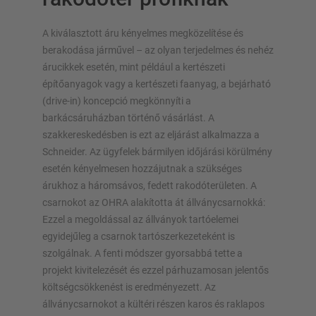
A kiválasztott áru kényelmes megközelítése és
berakodása járművel – az olyan terjedelmes és nehéz
árucikkek esetén, mint például a kertészeti
ÁLLVÁNYRENDSZEREK
építőanyagok vagy a kertészeti faanyag, a bejárható
(drive-in) koncepció megkönnyíti a
Raklapos állvány
barkácsáruházban történő vásárlást. A
Mobil állványrendszerek
szakkereskedésben is ezt az eljárást alkalmazza a
Automata raktári megoldások
Schneider. Az ügyfelek bármilyen időjárási körülmény
esetén kényelmesen hozzájutnak a szükséges
Állványcsarnokok
árukhoz a háromsávos, fedett rakodóterületen. A
Tároló galériák
csarnokot az OHRA alakította át állványcsarnokká:
Függőleges állványrendszer
Ezzel a megoldással az állványok tartóelemei
egyidejűleg a csarnok tartószerkezeteként is
szolgálnak. A fenti módszer gyorsabbá tette a
projekt kivitelezését és ezzel párhuzamosan jelentős
Tervezze meg egyedileg állványrendszerét
költségcsökkenést is eredményezett. Az
konfigurátorainkkal
állványcsarnokot a kültéri részen karos és raklapos