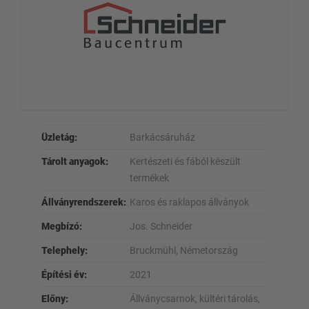
Üzletág:
Barkácsáruház
Tárolt anyagok:
Kertészeti és fából készült
termékek
Állványrendszerek:
Karos és raklapos állványok
Megbízó:
Jos. Schneider
Telephely:
Bruckmühl, Németország
Építési év:
2021
Előny:
Állványcsarnok, kültéri tárolás,