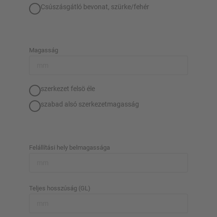
Csúszásgátló bevonat, szürke/fehér
Tervezze meg egyedileg állványrendszerét
konfigurátorainkkal
Magasság
Polc konfigurálása most
szerkezet felsö éle
szabad alsó szerkezetmagasság
Felállítási hely belmagassága
Teljes hosszúság (GL)