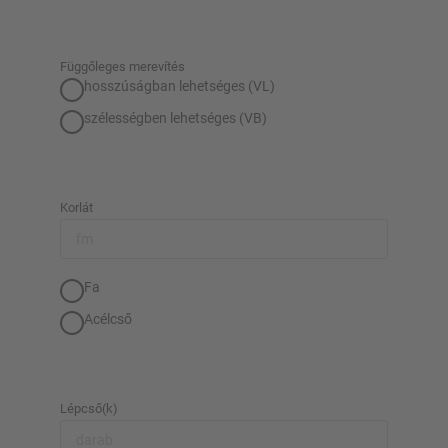
Függőleges merevítés
hosszúságban lehetséges (VL)
szélességben lehetséges (VB)
Korlát
Fa
Acélcső
Lépcső(k)