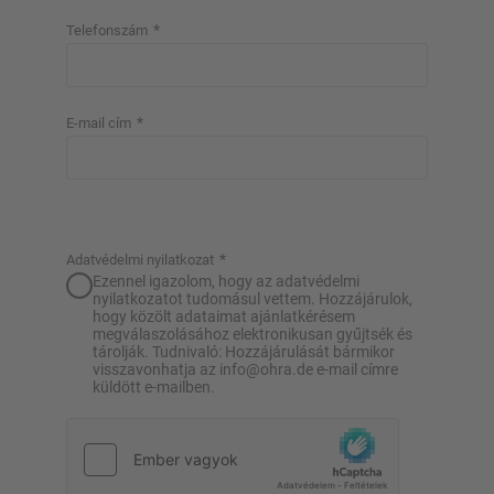
*
Telefonszám
*
E-mail cím
*
Adatvédelmi nyilatkozat
Ezennel igazolom, hogy az adatvédelmi
nyilatkozatot tudomásul vettem. Hozzájárulok,
hogy közölt adataimat ajánlatkérésem
megválaszolásához elektronikusan gyűjtsék és
tárolják. Tudnivaló: Hozzájárulását bármikor
visszavonhatja az info@ohra.de e-mail címre
küldött e-mailben.