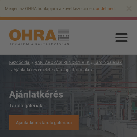
Ugrás
×
Menjen az OHRA honlapjára a következő címen:
undefined
.
a
fő
tartalomra
Ugr
a
fő
tart
Kezdőoldal
RAKTÁROZÁSI RENDSZEREK
Tároló galériák
Ajánlatkérés emeletes tárolóplatformokra
KAROS ÁLLVÁNYOK
Karos állvány tetővel
Ajánlatkérés
Egyoldalas karos állvány
Tároló galériak
Kétoldalas karos állvány
Nagy teherbírású karos állványrendszer
Ajánlatkérés tároló galériára
Mozgó állványok
Karos állvány szálanyaghoz