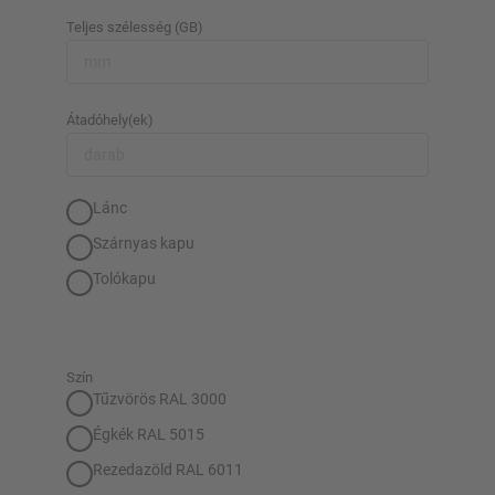
Teljes szélesség (GB)
Átadóhely(ek)
Lánc
Szárnyas kapu
Tolókapu
Szín
Tűzvörös RAL 3000
Égkék RAL 5015
Rezedazöld RAL 6011