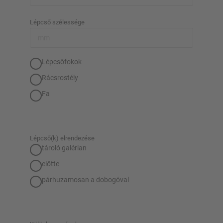
Lépcső szélessége
Lépcsőfokok
Rácsrostély
Fa
Lépcső(k) elrendezése
tároló galérian
előtte
párhuzamosan a dobogóval