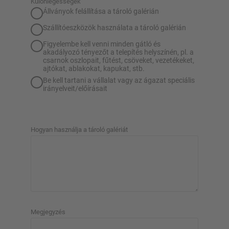
Különlegességek
Állványok felállítása a tároló galérián
Szállítóeszközök használata a tároló galérián
Figyelembe kell venni minden gátló és
akadályozó tényezőt a telepítés helyszínén, pl. a
csarnok oszlopait, fűtést, csöveket, vezetékeket,
ajtókat, ablakokat, kapukat, stb.
Be kell tartani a vállalat vagy az ágazat speciális
irányelveit/előírásait
Hogyan használja a tároló galériát
Megjegyzés