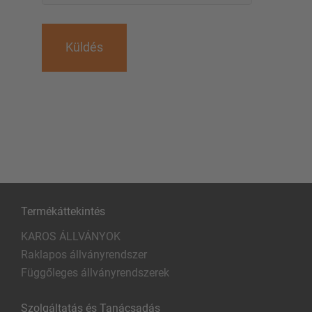
Küldés
Termékáttekintés
KAROS ÁLLVÁNYOK
Raklapos állványrendszer
Függőleges állványrendszerek
Szolgáltatás és Tanácsadás