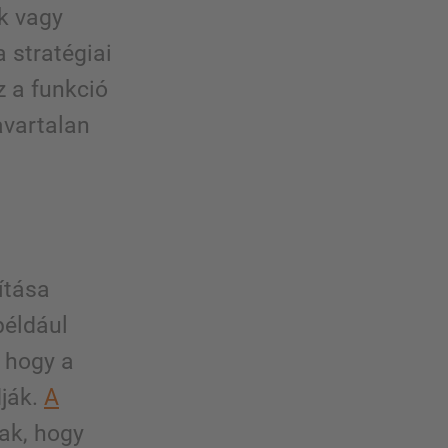
k vagy
 stratégiai
z a funkció
avartalan
ítása
éldául
 hogy a
dják.
A
ak, hogy