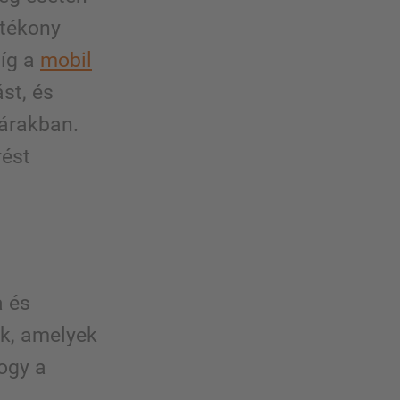
tékony
míg a
mobil
st, és
tárakban.
rést
a és
k, amelyek
hogy a