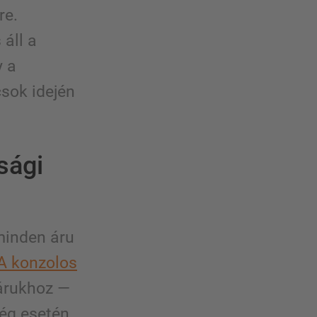
re.
 áll a
y a
sok idején
sági
minden áru
A konzolos
árukhoz —
ég esetén