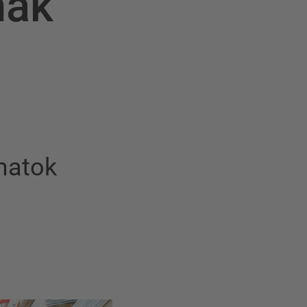
nak
amatok