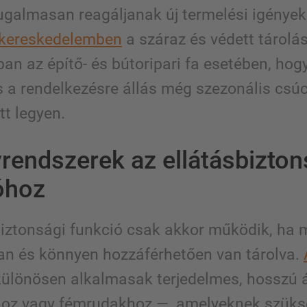
ugalmasan reagáljanak új termelési igények
-kereskedelemben
a száraz és védett tárolás
an az építő- és bútoripari fa esetében, hog
 a rendelkezésre állás még szezonális csúc
ott legyen.
yrendszerek az ellátásbizton
óhoz
biztonsági funkció csak akkor működik, ha 
tan és könnyen hozzáférhetően van tárolva.
ülönösen alkalmasak terjedelmes, hosszú 
hoz vagy fémrudakhoz —, amelyeknek szüks