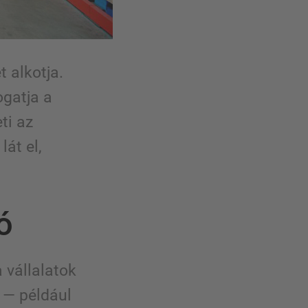
t alkotja.
ogatja a
ti az
lát el,
ó
 vállalatok
 — például