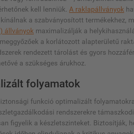
érhetőnek kell lenniük.
A raklapállványok
ha
kínálnak a szabványosított termékekhez, 
) állványok
maximalizálják a helykihasználá
meggyőzőek a korlátozott alapterületű rak
dszerek rendezett tárolást és gyors hozzáfé
hetővé a szükséges árukhoz.
lizált folyamatok
biztonsági funkció optimalizált folyamatokr
zletgazdálkodási rendszerekre támaszkodi
n figyelik a készletszinteket. Biztosítják, 
sek időben elinduljanak a kritikus anyagok