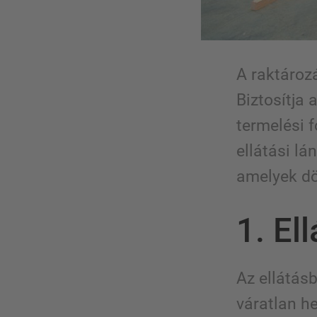
A raktározá
Biztosítja
termelési 
ellátási lá
amelyek dö
1. El
Az ellátásb
váratlan h