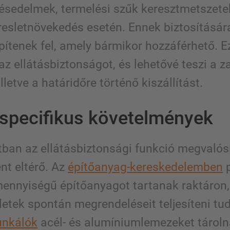
 késedelmek, termelési szűk keresztmetszete
eresletnövekedés esetén. Ennek biztosítására
pítenek fel, amely bármikor hozzáférhető. E
az ellátásbiztonságot, és lehetővé teszi a z
illetve a határidőre történő kiszállítást.
-specifikus követelmények
tban az ellátásbiztonsági funkció megvalós
nt eltérő. Az
építőanyag-kereskedelemben
p
ennyiségű építőanyagot tartanak raktáron,
etek spontán megrendeléseit teljesíteni tu
nkálók
acél- és alumíniumlemezeket tároln