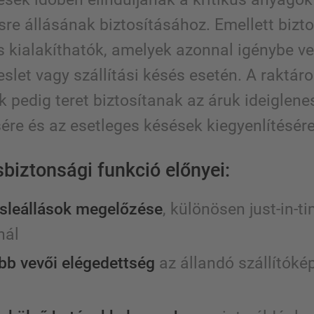
sre állásának biztosításához. Emellett bizt
is kialakíthatók, amelyek azonnal igénybe v
let vagy szállítási késés esetén. A raktáro
 pedig teret biztosítanak az áruk ideiglene
ére és az esetleges késések kiegyenlítésére
sbiztonsági funkció előnyei:
sleállások megelőzése
, különösen just-in-t
nál
b vevői elégedettség
az állandó szállítók