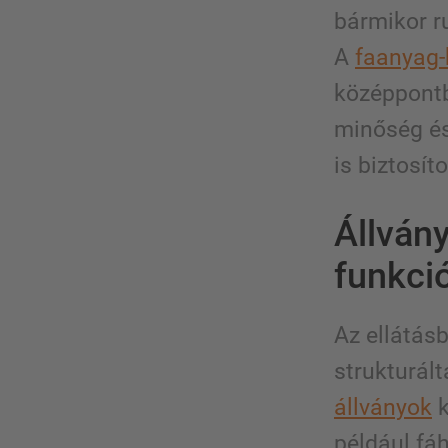
bármikor r
A
faanyag
középpontb
minőség és
is biztosít
Állván
funkci
Az ellátás
strukturál
állványok
k
például fá