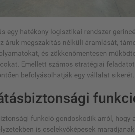
s egy hatékony logisztikai rendszer gerincé
 az áruk megszakítás nélküli áramlását, tám
folyamatokat, és zökkenőmentesen működte
ncokat. Emellett számos stratégiai feladatot 
ntően befolyásolhatják egy vállalat sikerét.
látásbiztonsági funkci
iztonsági funkció gondoskodik arról, hogy a
elyzetekben is cselekvőképesek maradjanak