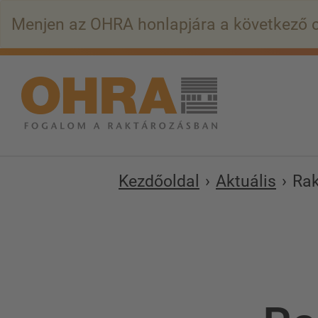
Ugrás
Menjen az OHRA honlapjára a következő 
a
fő
tartalomra
Kezdőoldal
Aktuális
Rak