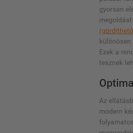
gyorsan el
megoldást 
(gördíthető
különösen 
Ezek a ren
tesznek le
Optima
Az ellátás
modern kés
folyamatosa
megrendelé