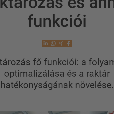
ktározás és an
funkciói
tározás fő funkciói: a foly
optimalizálása és a raktár
hatékonyságának növelése.