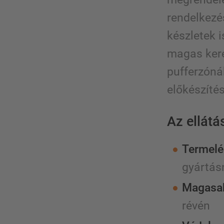
rendelkezé
készletek 
magas keres
pufferzónák
előkészítés
Az ellátá
Termelé
gyártás
Magasab
révén