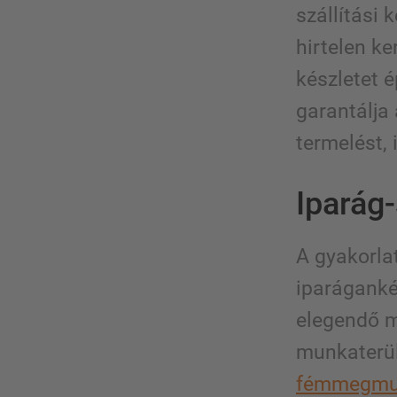
szállítási
hirtelen k
készletet é
garantálja 
termelést, 
Iparág
A gyakorla
iparáganké
elegendő m
munkaterül
fémmegmu