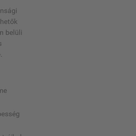
onsági
ehetők
n belüli
s
.
ime
épesség